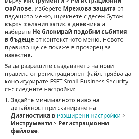
върху
Инструменти
>
Регистрационни
файлове
. Изберете
Мрежова защита
от
падащото меню, щракнете с десен бутон
върху желания запис в дневника и
изберете
Не блокирай подобни събития
в бъдеще
от контекстното меню. Новото
правило ще се покаже в прозорец за
известие.
За да разрешите създаването на нови
правила от регистрационен файл, трябва да
конфигурирате ESET Small Business Security
със следните настройки:
1.
Задайте минималното ниво на
детайлност при сканиране на
Диагностика
в
Разширени настройки
>
Инструменти
>
Регистрационни
файлове
,