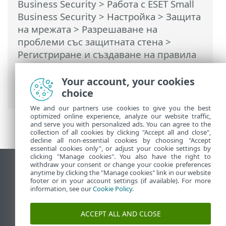
Business Security
>
Работа с ESET Small
Business Security
>
Настройка
>
Защита
на мрежата
>
Разрешаване на
проблеми със защитната стена
>
Регистриране и създаване на правила
или изключения за регистриране
>
Създаване на правило от
Your account, your cookies
регистрационен файл
choice
We and our partners use cookies to give you the best
optimized online experience, analyze our website traffic,
and serve you with personalized ads. You can agree to the
collection of all cookies by clicking "Accept all and close",
decline all non-essential cookies by choosing "Accept
essential cookies only", or adjust your cookie settings by
clicking "Manage cookies". You also have the right to
withdraw your consent or change your cookie preferences
Преглед на настолна версия на сайт
anytime by clicking the "Manage cookies" link in our website
footer or in your account settings (if available). For more
End of Life
information, see our
Cookie Policy
.
База със знания на ESET
Форум на ESET
ACCEPT ALL AND CLOSE
ESET Status Portal