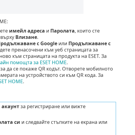
ME:
дете
имейл адреса
и
Паролата
, които сте
е върху
Влизане
.
родължаване с
Google
или
Продължаване с
ъдете пренасочени към уеб страницата за
ово към страницата на продукта на ESET. За
айн помощта за ESET HOME
.
, за да се покаже QR кодът. Отворете мобилното
мерата на устройството си към QR кода. За
ESET HOME
.
 акаунт
за регистриране или вижте
олата си
и следвайте стъпките на екрана или