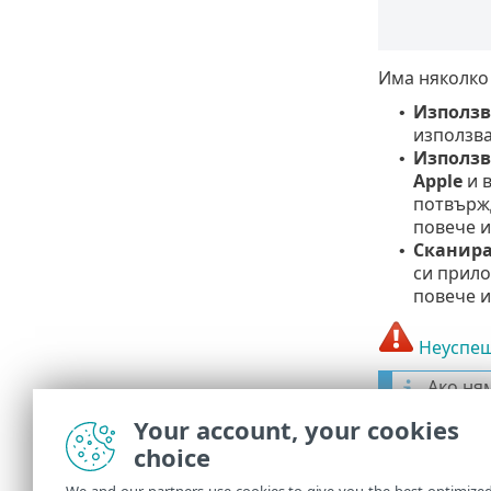
Има няколко 
Използв
•
използва
Използв
•
Apple
и в
потвържд
повече 
Сканира
•
си прило
повече 
Неуспеш
Ако ня
инстру
Your account, your cookies
Ако ст
choice
вижте