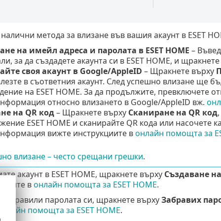
налични метода за влизане във вашия акаунт в ESET HO
ане на имейл адреса и паролата в ESET HOME
– Въве
ли, за да създадете акаунта си в ESET HOME, и щракнет
айте своя акаунт в
Google
/
AppleID
– Щракнете върху
П
лезте в съответния акаунт. След успешно влизане ще б
ение на ESET HOME. За да продължите, превключете отн
информация относно влизането в
Google
/
AppleID
вж.
онл
не на QR код
– Щракнете върху
Сканиране на QR код
жение ESET HOME и сканирайте QR кода или насочете ка
информация вижте инструкциите в
онлайн помощта за 
но влизане – често срещани грешки
.
мате акаунт в ESET HOME, щракнете върху
Създаване на
кциите в
онлайн помощта за ESET HOME
.
е забравили паролата си, щракнете върху
Забравих пар
онлайн помощта за ESET HOME
.