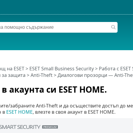
щ на ESET
>
ESET Small Business Security
>
Работа с ESET 
 за защита
>
Anti-Theft
> Диалогови прозорци — Anti-Thef
 в акаунта си ESET HOME.
ите/забраните Anti-Theft и да осъществите достъп до 
о в
ESET HOME
, влезте в своя акаунт в ESET HOME.