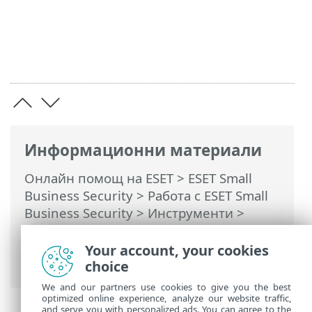
Информационни материали
Онлайн помощ на ESET
>
ESET Small
Business Security
>
Работа с ESET Small
Business Security
>
Инструменти
>
Планировчик
> Диалогови прозорци –
Разписание > Времеви параметри на
Your account, your cookies
задачата
choice
We and our partners use cookies to give you the best
optimized online experience, analyze our website traffic,
and serve you with personalized ads. You can agree to the