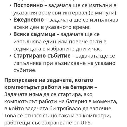
Постоянно
– задачата ще се изпълни в
•
указания времеви интервал (в минути).
Ежедневно
– задачата ще се изпълнява
•
всеки ден в указаното време.
Всяка седмица
– задачата ще се
•
изпълнява един или повече пъти в
седмицата в избраните дни и час.
Стартирано събитие
– задачата ще се
•
изпълнява при възникване на указано
събитие.
Пропускане на задачата, когато
компютърът работи на батерия
–
Задачата няма да се стартира, ако
компютърът работи на батерия в момента,
в който задачата би трябвало да започне.
Това се отнася също така и за компютри,
работещи със захранване от UPS.