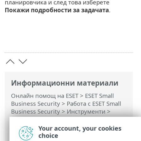
планировчика и след това изберете
Покажи подробности за задачата
.
Информационни материали
Онлайн помощ на ESET
>
ESET Small
Business Security
>
Работа с ESET Small
Business Security
>
Инструменти
>
Планировчик
> Диалогови прозорци –
Разписание > Преглед на планираната
Your account, your cookies
задача
choice