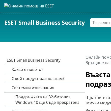
ESET Small Business Security
Онлайн помо
Връщане на 
Възста
подра
Щракнете в
всички модул
Вижте също