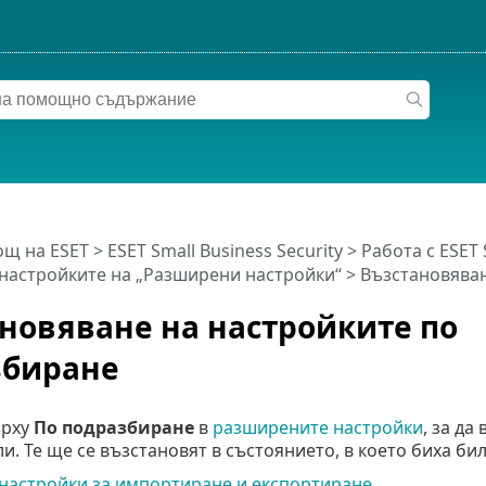
щ на ESET
>
ESET Small Business Security
>
Работа с ESET 
настройките на „Разширени настройки“ > Възстановява
новяване на настройките по
збиране
ърху
По подразбиране
в
разширените настройки
, за д
и. Те ще се възстановят в състоянието, в което биха би
настройки за импортиране и експортиране
.