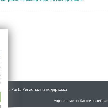
d
h
y
y
e
o
s
e
e
Status Portal
Регионална поддръжка
Управление на бисквитките
Прав