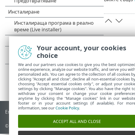
Your account, your cookies
choice
We and our partners use cookies to give you the best optimize
online experience, analyze our website traffic, and serve you wit
personalized ads. You can agree to the collection of all cookies b
clicking "Accept all and close", decline all non-essential cookies b
choosing "Accept essential cookies only", or adjust your cooki
settings by clicking "Manage cookies". You also have the right t
withdraw your consent or change your cookie preference
anytime by clicking the "Manage cookies" link in our websit
footer or in your account settings (if available). For mor
information, see our
Cookie Policy
.
End of Life
База със знания на ESET
Форум на ESET
ESET 
ACCEPT ALL AND CLOSE
© 1992 - 2026 ESET, spol. s r.o. – всички права запазени.