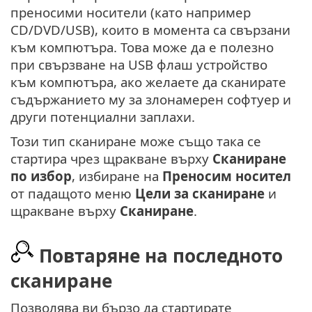
преносими носители (като например
CD/DVD/USB), които в момента са свързани
към компютъра. Това може да е полезно
при свързване на USB флаш устройство
към компютъра, ако желаете да сканирате
съдържанието му за злонамерен софтуер и
други потенциални заплахи.
Този тип сканиране може също така се
стартира чрез щракване върху
Сканиране
по избор
, избиране на
Преносим носител
от падащото меню
Цели за сканиране
и
щракване върху
Сканиране
.
Повтаряне на последното
сканиране
Позволява ви бързо да стартирате