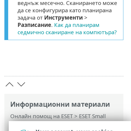
веднъж месечно. Сканирането може
да се конфигурира като планирана
задача от
Инструменти
>
Разписание
.
Как да планирам
седмично сканиране на компютъра?
Информационни материали
Онлайн помощ на ESET
>
ESET Small
Business Security
>
Работа с ESET Small
Business Security
> Сканиране на