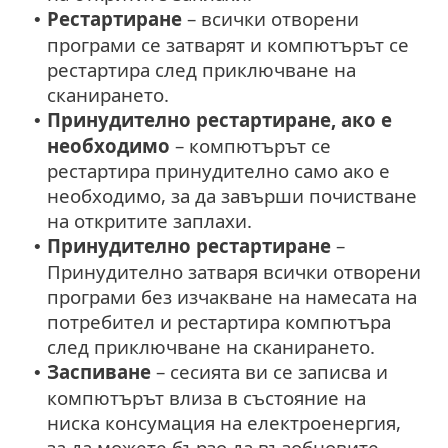
Рестартиране
– всички отворени
•
програми се затварят и компютърът се
рестартира след приключване на
сканирането.
Принудително рестартиране, ако е
•
необходимо
– компютърът се
рестартира принудително само ако е
необходимо, за да завърши почистване
на откритите заплахи.
Принудително рестартиране
–
•
Принудително затваря всички отворени
програми без изчакване на намесата на
потребител и рестартира компютъра
след приключване на сканирането.
Заспиване
– сесията ви се записва и
•
компютърът влиза в състояние на
ниска консумация на електроенергия,
за да можете бързо да възобновите