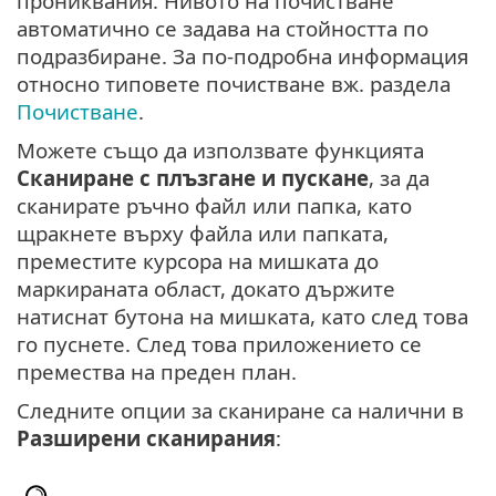
прониквания. Нивото на почистване
автоматично се задава на стойността по
подразбиране. За по-подробна информация
относно типовете почистване вж. раздела
Почистване
.
Можете също да използвате функцията
Сканиране с плъзгане и пускане
, за да
сканирате ръчно файл или папка, като
щракнете върху файла или папката,
преместите курсора на мишката до
маркираната област, докато държите
натиснат бутона на мишката, като след това
го пуснете. След това приложението се
премества на преден план.
Следните опции за сканиране са налични в
Разширени сканирания
: