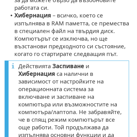
работата си.
Хибернация
– всичко, което се
•
изпълнява в RAM паметта, се премества
в специален файл на твърдия диск.
Компютърът се изключва, но ще
възстанови предходното си състояние,
когато го стартирате следващия път.
Действията
Заспиване
и
Хибернация
са налични в
зависимост от настройките на
операционната система за
включване и заспиване на
компютъра или възможностите на
компютъра/лаптопа. Не забравяйте,
че в спящ режим компютърът все
още работи. Той продължава да
изпълнява основни функции и да