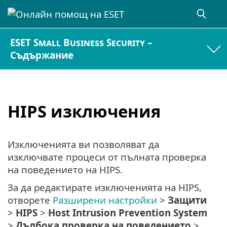
ESET Small Business Security –
Съдържание
HIPS изключения
Изключенията ви позволяват да
изключвате процеси от пълната проверка
на поведението на HIPS.
За да редактирате изключенията на HIPS,
отворете
Разширени настройки
>
Защити
>
HIPS
>
Host Intrusion Prevention System
>
Дълбока проверка на поведението
>