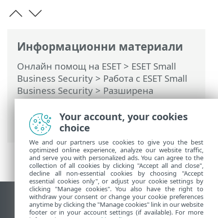
Информационни материали
Онлайн помощ на ESET
>
ESET Small
Business Security
>
Работа с ESET Small
Business Security
>
Разширена
настройка
>
Сканирания
>
HIPS – Host
Intrusion Prevention System
> HIPS
Your account, your cookies
изключения
choice
We and our partners use cookies to give you the best
optimized online experience, analyze our website traffic,
and serve you with personalized ads. You can agree to the
collection of all cookies by clicking "Accept all and close",
decline all non-essential cookies by choosing "Accept
essential cookies only", or adjust your cookie settings by
clicking "Manage cookies". You also have the right to
withdraw your consent or change your cookie preferences
Преглед на настолна версия на сайт
anytime by clicking the "Manage cookies" link in our website
footer or in your account settings (if available). For more
End of Life