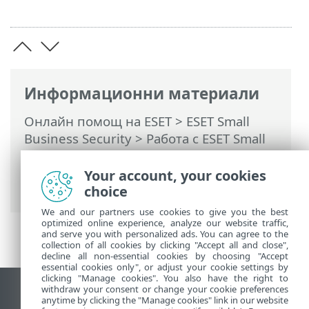
Информационни материали
Онлайн помощ на ESET
>
ESET Small
Business Security
>
Работа с ESET Small
Business Security
>
Разширена
настройка
>
Обновявания
>
Your account, your cookies
Обновявания на продукта
choice
We and our partners use cookies to give you the best
optimized online experience, analyze our website traffic,
and serve you with personalized ads. You can agree to the
collection of all cookies by clicking "Accept all and close",
decline all non-essential cookies by choosing "Accept
essential cookies only", or adjust your cookie settings by
clicking "Manage cookies". You also have the right to
withdraw your consent or change your cookie preferences
Преглед на настолна версия на сайт
anytime by clicking the "Manage cookies" link in our website