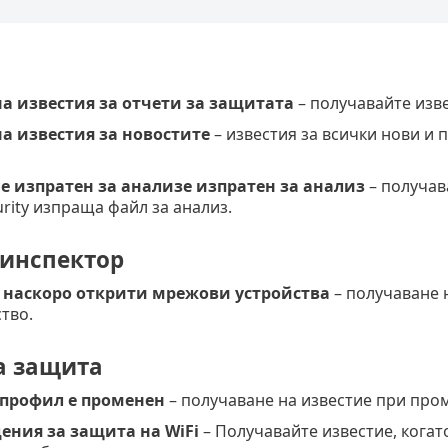
а известия за отчети за защитата
– получавайте изве
а известия за новостите
– известия за всички нови и 
 изпратен за анализе изпратен за анализ
– получава
urity изпраща файл за анализ.
инспектор
а наскоро открити мрежови устройства
– получаване 
тво.
 защита
профил е променен
– получаване на известие при про
ения за защита на WiFi
– Получавайте известие, когато