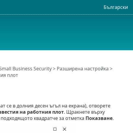
Български
Small Business Security
>
Разширена настройка
>
ния плот
ат се в долния десен ъгъл на екрана), отворете
звестия на работния плот
. Щракнете върху
в подходящото квадратче за отметка
Показване
.