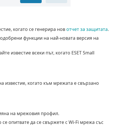
стие, когато се генерира нов
отчет за защитата
.
подобрени функции на най-новата версия на
йте известие всеки път, когато ESET Small
на известие, когато към мрежата е свързано
мяна на мрежовия профил.
 се опитвате да се свържете с Wi-Fi мрежа със