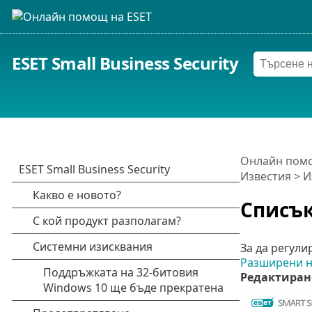
ESET Small Business Security
Онлайн помо
Известия
>
И
Списък
За да регули
Разширени н
Редактиран