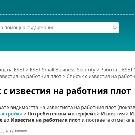
щ на ESET
>
ESET Small Business Security
>
Работа с ESET 
звестия на работния плот
> Списък с известия на работ
 с известия на работния плот
рате видимостта на известията на работния плот (показв
астройки
>
Потребителски интерфейс
>
Известия
>
И
е
до
Известия на работния плот
и поставете отметка 