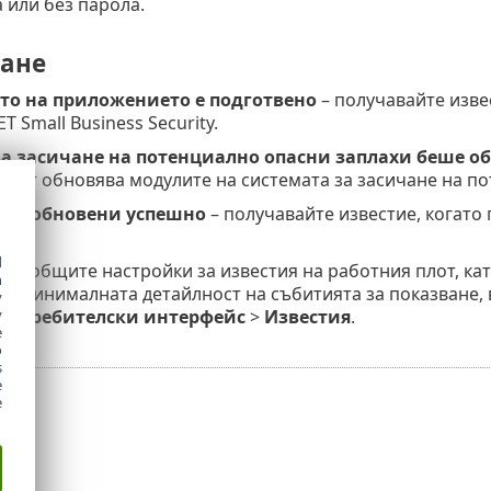
 или без парола.
ане
то на приложението е подготвено
– получавайте изве
T Small Business Security.
за засичане на потенциално опасни заплахи беше о
ктът обновява модулите на системата за засичане на п
яха обновени успешно
– получавайте известие, когато
d
ите общите настройки за известия на работния плот, к
h
ли минималната детайлност на събитията за показване,
y
Потребителски интерфейс
>
Известия
.
y
e
o
s
e
e