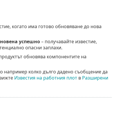
стие, когато има готово обновяване до нова
бновена успешно
– получавайте известие,
отенциално опасни заплахи.
 продуктът обновява компонентите на
ато например колко дълго дадено съобщение да
 вижте
Известия на работния плот
в
Разширени