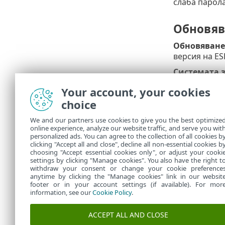
слаба парола
Обновяв
Обновяване
версия на ESE
Системата 
когато проду
Your account, your cookies
Модулите б
choice
програмата.
We and our partners use cookies to give you the best optimize
За да настро
online experience, analyze our website traffic, and serve you wit
се показва и
personalized ads. You can agree to the collection of all cookies b
настройки
>
clicking "Accept all and close", decline all non-essential cookies b
choosing "Accept essential cookies only", or adjust your cooki
settings by clicking "Manage cookies". You also have the right t
withdraw your consent or change your cookie preference
anytime by clicking the "Manage cookies" link in our websit
footer or in your account settings (if available). For mor
information, see our
Cookie Policy
.
ACCEPT ALL AND CLOSE