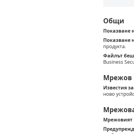
Общи
Показване н
Показване н
продукта.
Файлът беше
Business Sec
Мрежов 
Известия з
ново устройс
Мрежова
Мрежовият 
Предупрежд