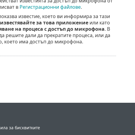
действат известията за достъп до микрофона от
писват в
Регистрационни файлове
.
оказва известие, което ви информира за тази
 известявайте за това приложение
или като
яване на процеса с достъп до микрофона
. В
а решите дали да прекратите процеса, или да
о, което има достъп до микрофона.
ила за бисквитките