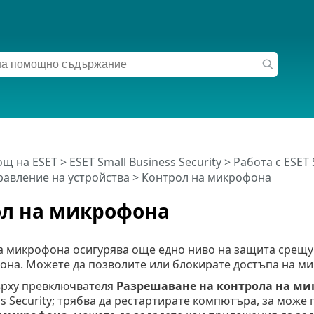
щ на ESET
>
ESET Small Business Security
>
Работа с ESET 
равление на устройства
> Контрол на микрофона
ол на микрофона
а микрофона осигурява още едно ниво на защита срещу
она. Можете да позволите или блокирате достъпа на м
рху превключвателя
Разрешаване на контрола на м
ss Security; трябва да рестартирате компютъра, за може 