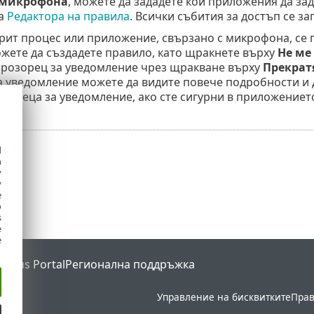
 микрофона
, можете да зададете кои приложения да за
на
Редактора на правила
. Всички събития за достъп се за
рит процес или приложение, свързано с микрофона, се п
жете да създадете правило, като щракнете върху
Не ме
прозорец за уведомление чрез щракване върху
Прекрат
 уведомление можете да видите повече подробности и д
зореца за уведомление, ако сте сигурни в приложениет
d
h
y
y
e
o
s
e
e
Status Portal
Регионална поддръжка
Управление на бисквитките
Прав