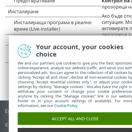
Контрол на
прозореца 
Ако бъде отк
ситуация. Мо
активирате 
прозореца за
откажете про
Your account, your cookies
choice
We and our partners use cookies to give you the best optimize
online experience, analyze our website traffic, and serve you wit
personalized ads. You can agree to the collection of all cookies b
clicking "Accept all and close", decline all non-essential cookies b
choosing "Accept essential cookies only", or adjust your cooki
settings by clicking "Manage cookies". You also have the right t
withdraw your consent or change your cookie preference
anytime by clicking the "Manage cookies" link in our websit
footer or in your account settings (if available). For mor
information, see our
Cookie Policy
.
End of Life
База със знания на ESET
Форум на ESET
ESET 
ACCEPT ALL AND CLOSE
© 1992 - 2026 ESET, spol. s r.o. – всички права запазени.