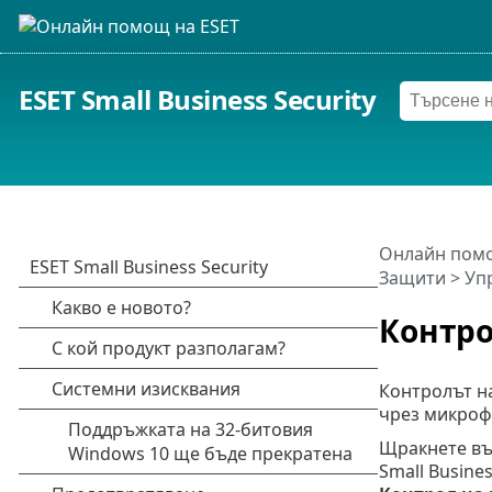
ESET Small Business Security
Онлайн помо
Защити
>
Уп
Контр
Контролът н
чрез микроф
Щракнете въ
Small Busine