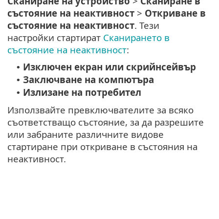
Сканиране на устройство
>
Сканиране в
състояние на неактивност
>
Откриване в
състояние на неактивност
. Тези
настройки стартират
Сканирането в
състояние на неактивност
:
Изключен екран или скрийнсейвър
•
Заключване на компютъра
•
Излизане на потребител
•
Използвайте превключвателите за всяко
съответстващо състояние, за да разрешите
или забраните различните видове
стартиране при откриване в състояния на
неактивност.