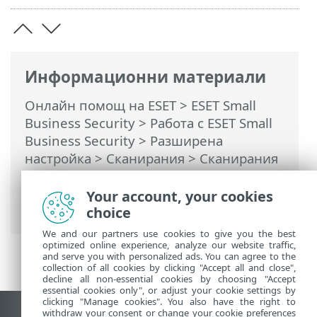
Информационни материали
Онлайн помощ на ESET
>
ESET Small
Business Security
>
Работа с ESET Small
Business Security
>
Разширена
настройка
>
Сканирания
>
Сканирания
за злонамерен софтуер
>
Сканиране в
състояние на неактивност
> Откриване
Your account, your cookies
на състояние на неактивност при
choice
We and our partners use cookies to give you the best
optimized online experience, analyze our website traffic,
and serve you with personalized ads. You can agree to the
collection of all cookies by clicking "Accept all and close",
decline all non-essential cookies by choosing "Accept
essential cookies only", or adjust your cookie settings by
clicking "Manage cookies". You also have the right to
withdraw your consent or change your cookie preferences