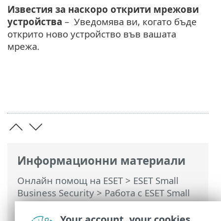
Известия за наскоро открити мрежови
устройства
– Уведомява ви, когато бъде
открито ново устройство във вашата
мрежа.
Информационни материали
Онлайн помощ на ESET
>
ESET Small
Business Security
>
Работа с ESET Small
Business Security
>
Разширена
настройка
>
Защити
>
Защита на
Your account, your cookies