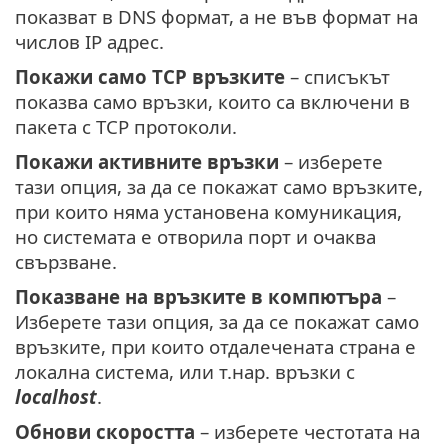
показват в DNS формат, а не във формат на
числов IP адрес.
Покажи само TCP връзките
– списъкът
показва само връзки, които са включени в
пакета с TCP протоколи.
Покажи активните връзки
– изберете
тази опция, за да се покажат само връзките,
при които няма установена комуникация,
но системата е отворила порт и очаква
свързване.
Показване на връзките в компютъра
–
Изберете тази опция, за да се покажат само
връзките, при които отдалечената страна е
локална система, или т.нар. връзки с
localhost
.
Обнови скоростта
– изберете честотата на