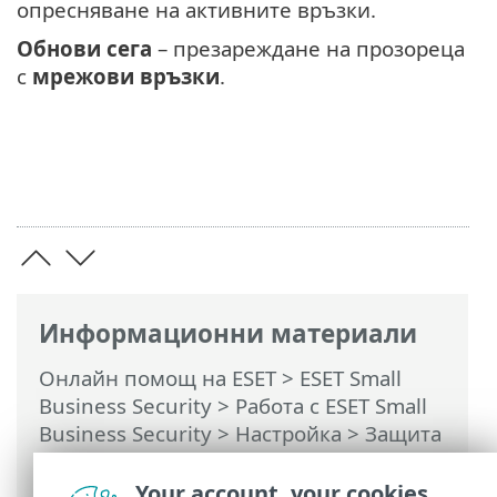
опресняване на активните връзки.
Обнови сега
– презареждане на прозореца
с
мрежови връзки
.
Информационни материали
Онлайн помощ на ESET
>
ESET Small
Business Security
>
Работа с ESET Small
Business Security
>
Настройка
>
Защита
на мрежата
> Диалогови прозорци –
Мрежова защита > Настройка на
Your account, your cookies