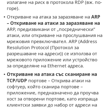
излагане на риск в протокола RDP (вж. по-
горе).
Откриване на атака за заразяване на
ARP
•
– Откриване на атаки за заразяване на
ARP, предизвикани от „посреднически“
атаки, или откриване на прослушвания на
мрежовия превключвател. ARP (Address
Resolution Protocol (Протокол за
разрешаване на адреси)) се използва от
мрежовото приложение или устройство
за определяне на Ethernet адреса.
Откриване на атака със сканиране на
•
TCP/UDP
портове – Открива атаки на
софтуер, който сканира портове –
приложение, предназначено да проучва
хост за отворени портове, като изпраща
клиентски заявки до набор от адреси на