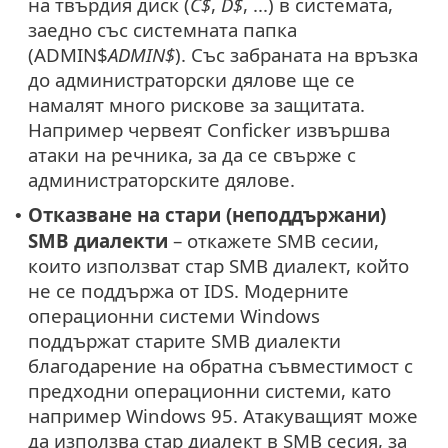
на твърдия диск (
C$
,
D$
, ...) в системата,
заедно със системната папка
(ADMIN$
ADMIN$
). Със забраната на връзка
до администраторски дялове ще се
намалят много рискове за защитата.
Например червеят Conficker извършва
атаки на речника, за да се свърже с
администраторските дялове.
Отказване на стари (неподдържани)
•
SMB диалекти
– откажете SMB сесии,
които използват стар SMB диалект, който
не се поддържа от IDS. Модерните
операционни системи Windows
поддържат старите SMB диалекти
благодарение на обратна съвместимост с
предходни операционни системи, като
например Windows 95. Атакуващият може
да използва стар диалект в SMB сесия, за