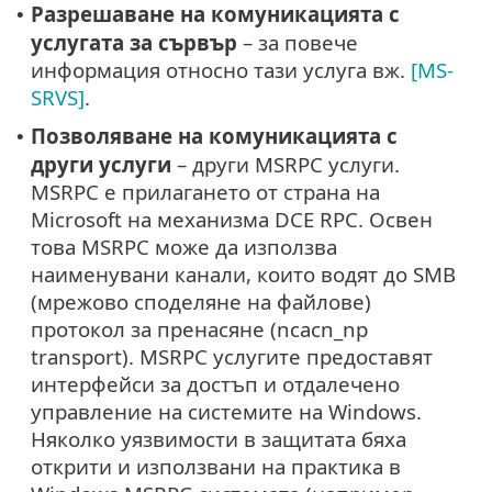
Разрешаване на комуникацията с
•
услугата за сървър
– за повече
информация относно тази услуга вж.
[MS-
SRVS]
.
Позволяване на комуникацията с
•
други услуги
– други MSRPC услуги.
MSRPC е прилагането от страна на
Microsoft на механизма DCE RPC. Освен
това MSRPC може да използва
наименувани канали, които водят до SMB
(мрежово споделяне на файлове)
протокол за пренасяне (ncacn_np
transport). MSRPC услугите предоставят
интерфейси за достъп и отдалечено
управление на системите на Windows.
Няколко уязвимости в защитата бяха
открити и използвани на практика в