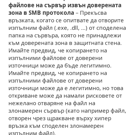
файлове на сървър извън доверената
зона в SMB протокола
– Прекъсва
връзката, когато се опитвате да отворите
изпълним файл (.exe, .dll, ...) от споделена
папка на сървъра, която не принадлежи
към доверената зона в защитната стена.
Имайте предвид, че копирането на
изпълними файлове от доверени
източници може да бъде легитимно.
Имайте предвид, че копирането на
изпълними файлове от доверени
източници може да е легитимно, но това
откриване може да намали рисковете от
нежелано отваряне на файл на
злонамерен сървър (като например файл,
отворен чрез щракване върху хипер
връзка към споделен злонамерен
изпълним файл).