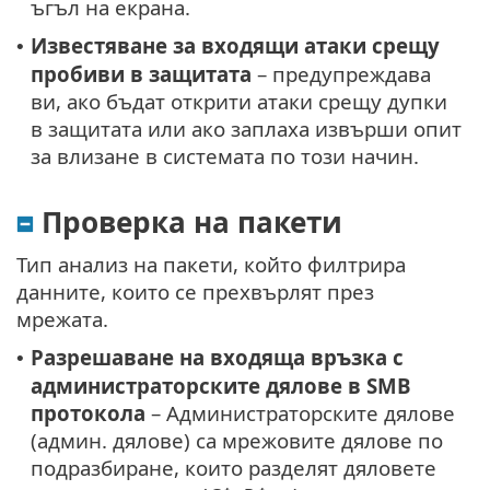
ъгъл на екрана.
Известяване за входящи атаки срещу
•
пробиви в защитата
– предупреждава
ви, ако бъдат открити атаки срещу дупки
в защитата или ако заплаха извърши опит
за влизане в системата по този начин.
Проверка на пакети
Тип анализ на пакети, който филтрира
данните, които се прехвърлят през
мрежата.
Разрешаване на входяща връзка с
•
администраторските дялове в SMB
протокола
– Администраторските дялове
(админ. дялове) са мрежовите дялове по
подразбиране, които разделят дяловете