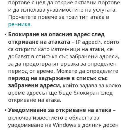
портове с цел да открие активни портове
и да използва уязвимостите на услугата.
Прочетете повече за този тип атака в
речника
.
Блокиране на опасния адрес след
•
откриване на атаката
– IP адреси, които
са открити като източници на атаки, се
добавят в списъка със забранени адреси,
за да предотвратят връзка за определен
период от време. Можете да определите
период на задържане в списък със
забранени адреси
, който задава за колко
време адресът ще бъде блокиран след
откриване на атака.
Уведомяване за откриване на атака
–
•
включва известието в областта за
уведомяване на Windows в долния десен