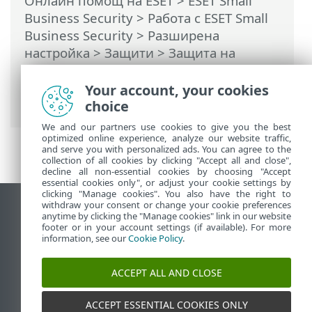
Онлайн помощ на ESET
>
ESET Small
Business Security
>
Работа с ESET Small
Business Security
>
Разширена
настройка
>
Защити
>
Защита на
мрежовия достъп
>
Защита от
мрежови атаки (IDS)
> Разширени
Your account, your cookies
опции
choice
We and our partners use cookies to give you the best
optimized online experience, analyze our website traffic,
and serve you with personalized ads. You can agree to the
collection of all cookies by clicking "Accept all and close",
decline all non-essential cookies by choosing "Accept
essential cookies only", or adjust your cookie settings by
clicking "Manage cookies". You also have the right to
withdraw your consent or change your cookie preferences
Преглед на настолна версия на сайт
anytime by clicking the "Manage cookies" link in our website
footer or in your account settings (if available). For more
End of Life
information, see our
Cookie Policy
.
База със знания на ESET
Форум на ESET
ACCEPT ALL AND CLOSE
ESET Status Portal
Регионална поддръжка
ACCEPT ESSENTIAL COOKIES ONLY