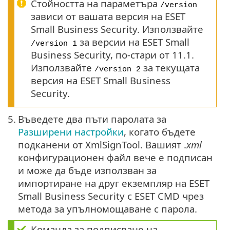
Стойността на параметъра
/version
зависи от вашата версия на ESET
Small Business Security. Използвайте
за версии на ESET Small
/version 1
Business Security, по-стари от 11.1.
Използвайте
за текущата
/version 2
версия на ESET Small Business
Security.
5.
Въведете два пъти паролата за
Разширени настройки
, когато бъдете
подканени от XmlSignTool. Вашият .
xml
конфигурационен файл вече е подписан
и може да бъде използван за
импортиране на друг екземпляр на ESET
Small Business Security с ESET CMD чрез
метода за упълномощаване с парола.
Команда за подписване на