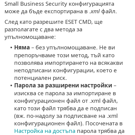
Small Business Security конфигурацията
може да бъде експортирана в .
xml
файл.
След като разрешите ESET CMD, ще
разполагате с два метода за
упълномощаване:
Няма
– без упълномощаване. Не ви
•
препоръчваме този метод, тъй като
позволява импортирането на всякакви
неподписани конфигурации, което е
потенциален риск.
Парола за разширени настройки
–
•
изисква се парола за импортиране в
конфигурационен файл от .xml файл,
като този файл трябва да е подписан
(вж. по-надолу за подписване на .xml
конфигурационен файл). Посочената в
Настройка на достъпа
парола трябва да