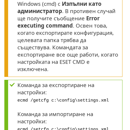
Windows (cmd) с
Изпълни като
администратор
. В противен случай
ще получите съобщение
Error
executing command
. Освен това,
когато експортирате конфигурация,
целевата папка трябва да
съществува. Командата за
експортиране все още работи, когато
настройката на ESET CMD е
изключена.
Команда за експортиране на
настройки:
ecmd /getcfg c:\config\settings.xml
Команда за импортиране на
настройки:
ecmd /setcfg c:\config\settings.xml