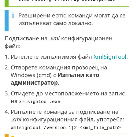
Разширени ecmd команди могат да се
изпълняват само локално.
Подписване на .
xml
конфигурационен
файл:
1.
Изтеглете изпълнимия файл
XmlSignTool
.
2.
Отворете командния прозорец на
Windows (cmd) с
Изпълни като
администратор
.
3.
Отидете до местоположението на запис
на
xmlsigntool.exe
4.
Изпълнете команда за подписване на
.
xml
конфигурационния файл, употреба:
xmlsigntool /version 1|2 <xml_file_path>