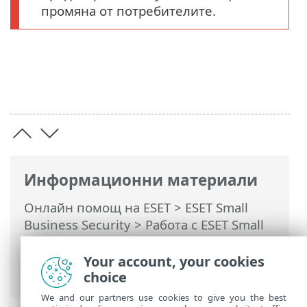
промяна от потребителите.
Информационни материали
Онлайн помощ на ESET
>
ESET Small
Business Security
>
Работа с ESET Small
Business Security
>
Разширена
настройка
>
Потребителски интерфейс
Your account, your cookies
> ESET CMD
choice
We and our partners use cookies to give you the best