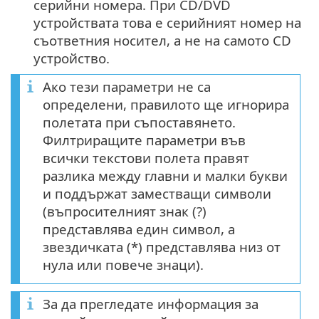
серийни номера. При CD/DVD
устройствата това е серийният номер на
съответния носител, а не на самото CD
устройство.
Ако тези параметри не са
определени, правилото ще игнорира
полетата при съпоставянето.
Филтриращите параметри във
всички текстови полета правят
разлика между главни и малки букви
и поддържат заместващи символи
(въпросителният знак (?)
представлява един символ, а
звездичката (*) представлява низ от
нула или повече знаци).
За да прегледате информация за