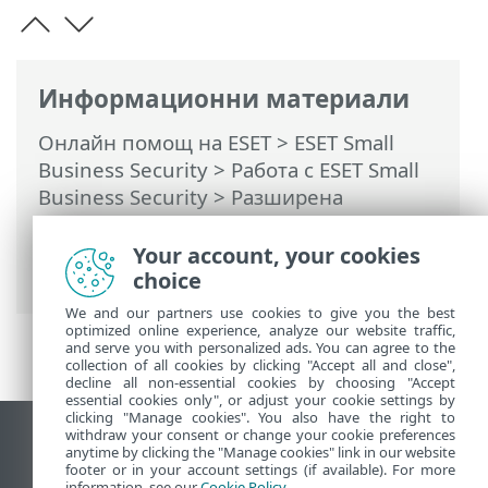
Информационни материали
Онлайн помощ на ESET
>
ESET Small
Business Security
>
Работа с ESET Small
Business Security
>
Разширена
настройка
>
Защити
>
Управление на
устройства
> Добавяне на правила за
Your account, your cookies
управление на устройства
choice
We and our partners use cookies to give you the best
optimized online experience, analyze our website traffic,
and serve you with personalized ads. You can agree to the
collection of all cookies by clicking "Accept all and close",
decline all non-essential cookies by choosing "Accept
essential cookies only", or adjust your cookie settings by
clicking "Manage cookies". You also have the right to
withdraw your consent or change your cookie preferences
Преглед на настолна версия на сайт
anytime by clicking the "Manage cookies" link in our website
footer or in your account settings (if available). For more
End of Life
information, see our
Cookie Policy
.