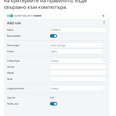
на критериите на правилото, бъде
свързано към компютъра.