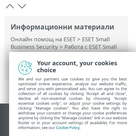
Информационни материали
Онлайн помощ на ESET
>
ESET Small
Business Security
>
Работа с ESET Small
Business Security
>
Разширена
настройка
>
Защити
> Защита на
Your account, your cookies
браузъра
choice
We and our partners use cookies to give you the best
optimized online experience, analyze our website traffic,
and serve you with personalized ads. You can agree to the
collection of all cookies by clicking "Accept all and close",
decline all non-essential cookies by choosing "Accept
essential cookies only", or adjust your cookie settings by
clicking "Manage cookies". You also have the right to
withdraw your consent or change your cookie preferences
Преглед на настолна версия на сайт
anytime by clicking the "Manage cookies" link in our website
footer or in your account settings (if available). For more
End of Life
information, see our
Cookie Policy
.
База със знания на ESET