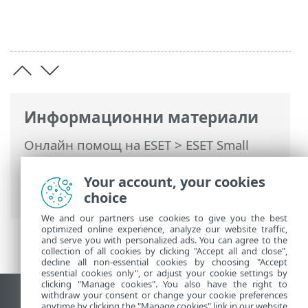
Информационни материали
Онлайн помощ на ESET
>
ESET Small
Business Security
>
Работа с ESET Small
Business Security
>
Инструменти
>
Your account, your cookies
Изпращане на файл за анализ
choice
We and our partners use cookies to give you the best
optimized online experience, analyze our website traffic,
and serve you with personalized ads. You can agree to the
collection of all cookies by clicking "Accept all and close",
decline all non-essential cookies by choosing "Accept
essential cookies only", or adjust your cookie settings by
clicking "Manage cookies". You also have the right to
withdraw your consent or change your cookie preferences
Преглед на настолна версия на сайт
anytime by clicking the "Manage cookies" link in our website