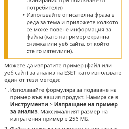
сканирания при поискване от
потребители)
Използвайте описателна фраза в
•
реда за тема и приложете колкото
се може повече информация за
файла (като например екранна
снимка или уеб сайта, от който
сте го изтеглили).
Можете да изпратите пример (файл или
уеб сайт) за анализ на ESET, като използвате
един от тези методи:
1.
Използвайте формуляра за подаване на
пример във вашия продукт. Намира се в
Инструменти
>
Изпращане на пример
за анализ
. Максималният размер на
изпратения пример е 256 МБ.
2.
Файлът може да се изпрати също така и