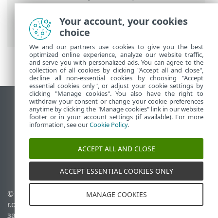
настройка
> Връщане на настройките
на „Разширени настройки“ > Грешка
Your account, your cookies
при записване на конфигурацията
choice
We and our partners use cookies to give you the best
optimized online experience, analyze our website traffic,
and serve you with personalized ads. You can agree to the
collection of all cookies by clicking "Accept all and close",
decline all non-essential cookies by choosing "Accept
essential cookies only", or adjust your cookie settings by
clicking "Manage cookies". You also have the right to
withdraw your consent or change your cookie preferences
Преглед на настолна версия на сайт
anytime by clicking the "Manage cookies" link in our website
footer or in your account settings (if available). For more
End of Life
information, see our
Cookie Policy
.
База със знания на ESET
Форум на ESET
ACCEPT ALL AND CLOSE
ESET Status Portal
Регионална поддръжка
ACCEPT ESSENTIAL COOKIES ONLY
© 1992 - 2026 ESET, spol. s
Управление на
MANAGE COOKIES
r.o. – всички права
бисквитките
запазени.
Правила за бисквитките