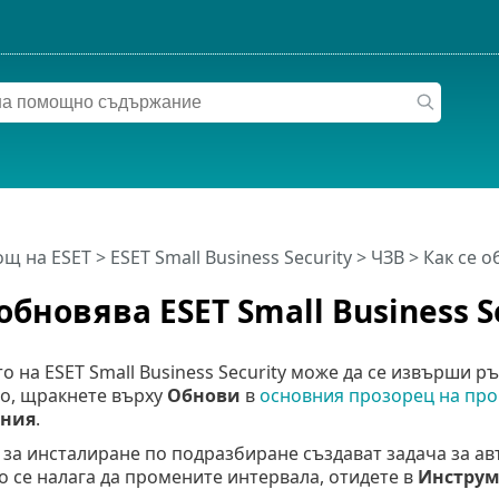
щ на ESET
>
ESET Small Business Security
>
ЧЗВ
> Как се о
обновява ESET Small Business S
 на ESET Small Business Security може да се извърши р
о, щракнете върху
Обнови
в
основния прозорец на про
ания
.
за инсталиране по подразбиране създават задача за ав
ко се налага да промените интервала, отидете в
Инструм