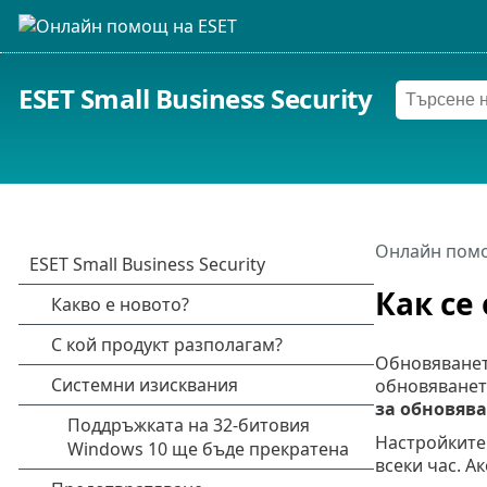
ESET Small Business Security
Онлайн помо
Как се 
Обновяването
обновяванет
за обновяв
Настройките 
всеки час. А