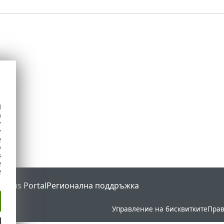
d
h
y
y
e
o
s
e
e
Status Portal
Регионална поддръжка
Управление на бисквитките
Прав