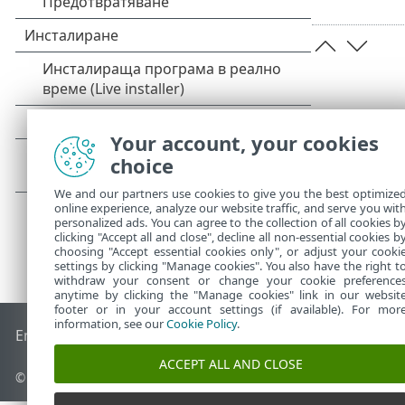
Your account, your cookies
choice
We and our partners use cookies to give you the best optimize
online experience, analyze our website traffic, and serve you wit
personalized ads. You can agree to the collection of all cookies b
clicking "Accept all and close", decline all non-essential cookies b
choosing "Accept essential cookies only", or adjust your cooki
settings by clicking "Manage cookies". You also have the right t
withdraw your consent or change your cookie preference
anytime by clicking the "Manage cookies" link in our websit
footer or in your account settings (if available). For mor
information, see our
Cookie Policy
.
End of Life
База със знания на ESET
Форум на ESET
ESET 
ACCEPT ALL AND CLOSE
© 1992 - 2026 ESET, spol. s r.o. – всички права запазени.