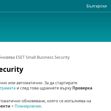
Български
бновява ESET Small Business Security
ecurity
ъчно или автоматично. За да стартирате
грамата
и след това щракнете върху
Проверка
томатично обновяване, която се изпълнява на
енти
>
Планировчик
.