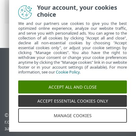
Създаване на криптирано виртуално
Your account, your cookies
устройство
choice
We and our partners use cookies to give you the best
optimized online experience, analyze our website traffic,
and serve you with personalized ads. You can agree to the
collection of all cookies by clicking "Accept all and close",
decline all non-essential cookies by choosing "Accept
essential cookies only", or adjust your cookie settings by
clicking "Manage cookies". You also have the right to
withdraw your consent or change your cookie preferences
Преглед на настолна версия на сайт
anytime by clicking the "Manage cookies" link in our website
footer or in your account settings (if available). For more
End of Life
information, see our
Cookie Policy
.
База със знания на ESET
Форум на ESET
ACCEPT ALL AND CLOSE
ESET Status Portal
Регионална поддръжка
ACCEPT ESSENTIAL COOKIES ONLY
© 1992 - 2026 ESET, spol. s
Управление на
MANAGE COOKIES
r.o. – всички права
бисквитките
запазени.
Правила за бисквитките