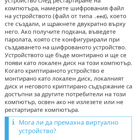
устройство след рестартиране на
компютъра, намерете шифрования файл
на устройството (файл от типа
), което
.eed
сте създали, и щракнете двукратно върху
него. Ако получите подкана, въведете
паролата, която сте конфигурирали при
създаването на шифрованото устройство.
Устройството ще бъде монтирано и ще се
появи като локален диск на този компютър.
Когато криптираното устройство е
монтирано като локален диск, локалният
диск и неговото криптирано съдържание са
достъпни за другите потребители на този
компютър, освен ако не излезете или не
рестартирате компютъра.
Мога ли да премахна виртуално
устройство?