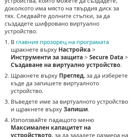
устройства, които можете да създадете,
доколкото има място на твърдия диск за
тях. Следвайте долните стъпки, за да
създадете шифровано виртуално
устройство:
1.
В
главния прозорец на програмата
щракнете върху
Настройка
>
Инструменти за защита
>
Secure Data
>
Създаване на виртуално устройство
.
2.
Щракнете върху
Преглед
, за да изберете
къде да запишете виртуалното
устройство.
3.
Въведете име за виртуалното устройство
и щракнете върху
Запиши
.
4.
Използвайте падащото меню
Максимален капацитет на
устройството
, за да зададете размера на