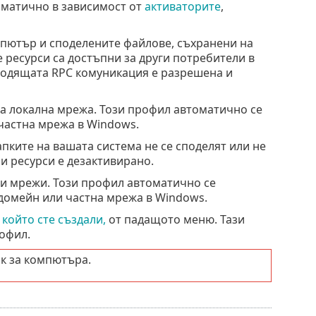
томатично в зависимост от
активаторите
,
пютър и споделените файлове, съхранени на
 ресурси са достъпни за други потребители в
ходящата RPC комуникация е разрешена и
а локална мрежа. Този профил автоматично се
частна мрежа в Windows.
пките на вашата система не се споделят или не
и ресурси е дезактивирано.
и мрежи. Този профил автоматично се
 домейн или частна мрежа в Windows.
 който сте създали,
от падащото меню. Тази
офил.
к за компютъра.