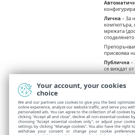
Автоматич
конфигурира
Лична
– За 
компютъра, с
мрежата (до
споделянето 
Препоръчвам
присвоява на
Публична
– 
се виждат от
Препоръчвам
Your account, your cookies
присвоява на
choice
Дефиниран 
опция е нали
We and our partners use cookies to give you the best optimize
online experience, analyze our website traffic, and serve you wit
Неправ
personalized ads. You can agree to the collection of all cookies b
clicking "Accept all and close", decline all non-essential cookies b
choosing "Accept essential cookies only", or adjust your cooki
settings by clicking "Manage cookies". You also have the right t
withdraw your consent or change your cookie preference