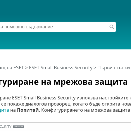
щ на ESET
>
ESET Small Business Security
>
Първи стъпки
гуриране на мрежова защита
ане ESET Small Business Security използва настройките
а се покаже диалогов прозорец, когато бъде открита но
щита
на
Попитай
. Конфигурирането на мрежова защита 