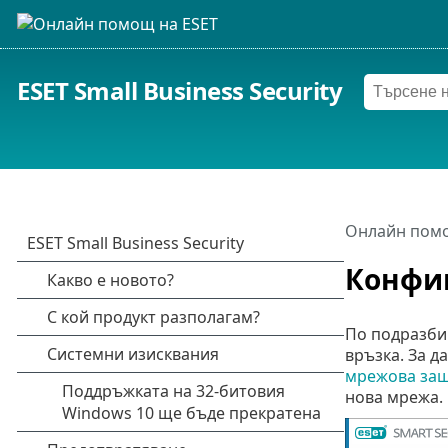
ESET Small Business Security
Онлайн помо
Конфи
По подразбир
връзка. За д
мрежова за
нова мрежа.