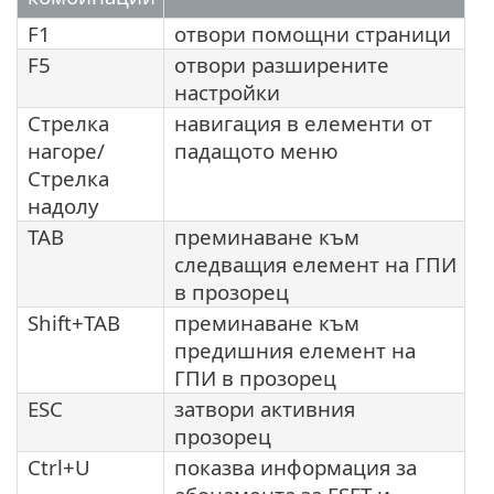
F1
отвори помощни страници
F5
отвори разширените
настройки
Стрелка
навигация в елементи от
нагоре/
падащото меню
Стрелка
надолу
TAB
преминаване към
следващия елемент на ГПИ
в прозорец
Shift+TAB
преминаване към
предишния елемент на
ГПИ в прозорец
ESC
затвори активния
прозорец
Ctrl+U
показва информация за