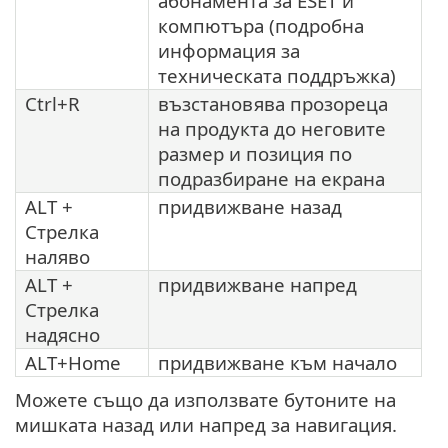
абонамента за ESET и
компютъра (подробна
информация за
техническата поддръжка)
Ctrl+R
възстановява прозореца
на продукта до неговите
размер и позиция по
подразбиране на екрана
ALT +
придвижване назад
Стрелка
наляво
ALT +
придвижване напред
Стрелка
надясно
ALT+Home
придвижване към начало
Можете също да използвате бутоните на
мишката назад или напред за навигация.