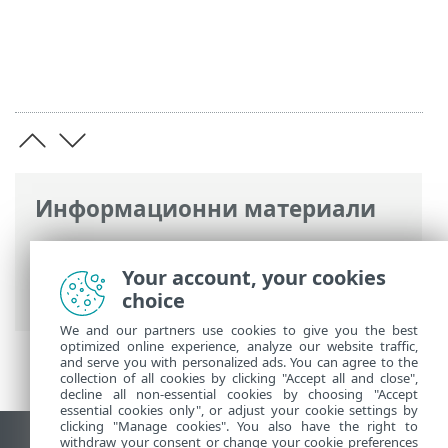
Информационни материали
Онлайн помощ на ESET
>
ESET Small
Business Security
>
Първи стъпки
>
Your account, your cookies
Клавишни комбинации
choice
We and our partners use cookies to give you the best
optimized online experience, analyze our website traffic,
and serve you with personalized ads. You can agree to the
collection of all cookies by clicking "Accept all and close",
decline all non-essential cookies by choosing "Accept
essential cookies only", or adjust your cookie settings by
clicking "Manage cookies". You also have the right to
withdraw your consent or change your cookie preferences