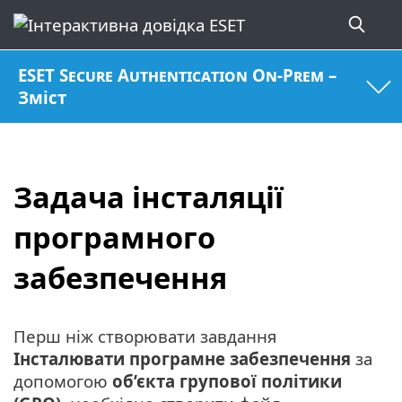
ESET Secure Authentication On-Prem –
Зміст
Задача інсталяції
програмного
забезпечення
Перш ніж створювати завдання
Інсталювати програмне забезпечення
за
допомогою
об’єкта групової політики