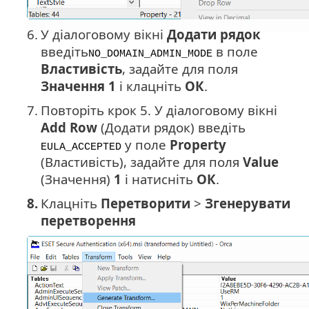
6.
У діалоговому вікні
Додати рядок
введіть
в поле
NO_DOMAIN_ADMIN_MODE
Властивість
, задайте для поля
Значення
1
і клацніть
ОК
.
7.
Повторіть крок 5. У діалоговому вікні
Add Row
(Додати рядок) введіть
у поле
Property
EULA_ACCEPTED
(Властивість), задайте для поля
Value
(Значення)
1
і натисніть
ОК
.
8.
Клацніть
Перетворити
>
Згенерувати
перетворення