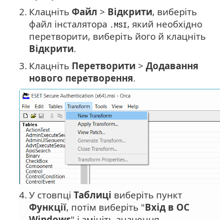
2.
Клацніть
Файл
>
Відкрити
, виберіть
файл інсталятора
, який необхідно
.MSI
перетворити, виберіть його й клацніть
Відкрити
.
3.
Клацніть
Перетворити
>
Додавання
нового перетворення
.
4.
У стовпці
Таблиці
виберіть пункт
Функції
, потім виберіть "
Вхід в ОС
Windows
" і змініть значення