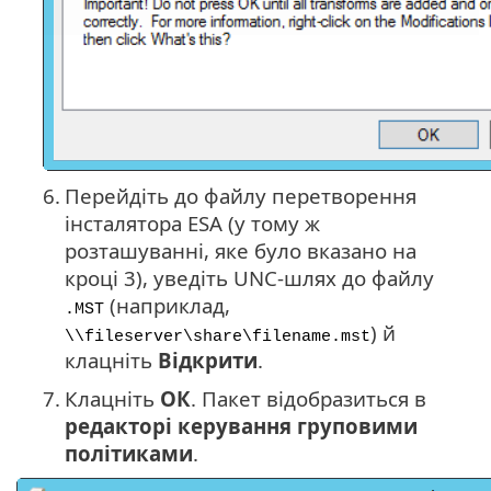
6.
Перейдіть до файлу перетворення
інсталятора ESA (у тому ж
розташуванні, яке було вказано на
кроці 3), уведіть UNC-шлях до файлу
(наприклад,
.MST
) й
\\fileserver\share\filename.mst
клацніть
Відкрити
.
7.
Клацніть
ОК
. Пакет відобразиться в
редакторі керування груповими
політиками
.