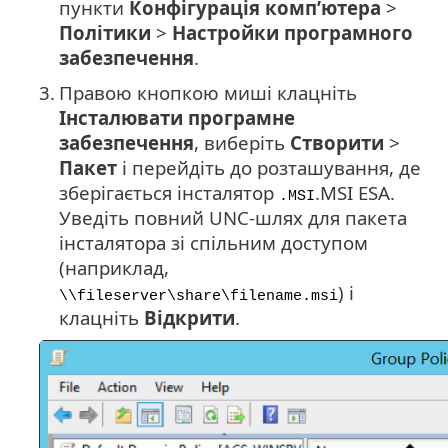
пункти
Конфігурація комп’ютера
>
Політики
>
Настройки програмного
забезпечення
.
3.
Правою кнопкою миші клацніть
Інсталювати програмне
забезпечення
, виберіть
Створити
>
Пакет
і перейдіть до розташування, де
зберігається інсталятор
.MSI ESA.
.MSI
Уведіть повний UNC-шлях для пакета
інсталятора зі спільним доступом
(наприклад,
) і
\\fileserver\share\filename.msi
клацніть
Відкрити
.