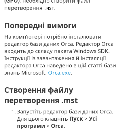
(GPO)
, необхідно створити файл
перетворення
.
.MST
Попередні вимоги
На комп’ютері потрібно інсталювати
редактор бази даних Orca. Редактор Orca
входить до складу пакета Windows SDK.
Інструкції із завантаження й інсталяції
редактора Orca наведено в цій статті бази
знань Microsoft:
Orca.exe
.
Створення файлу
перетворення .mst
1.
Запустіть редактор бази даних Orca.
Для цього клацніть
Пуск
>
Усі
програми
>
Orca
.