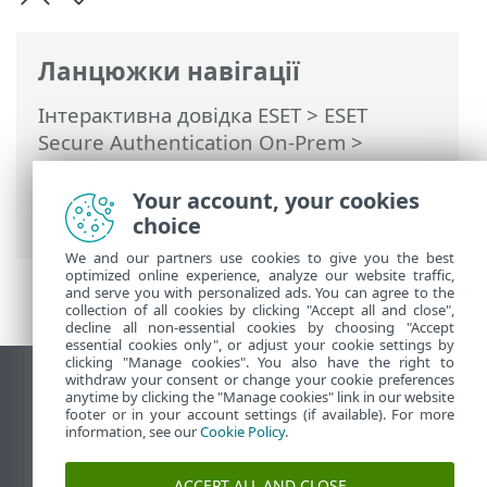
Ланцюжки навігації
Інтерактивна довідка ESET
>
ESET
Secure Authentication On-Prem
>
Спеціальна інтеграція за допомогою
API та SDK
>
SDK
>
SDK в роботі
>
Your account, your cookies
Інтеграція SDK в систему
choice
We and our partners use cookies to give you the best
optimized online experience, analyze our website traffic,
and serve you with personalized ads. You can agree to the
collection of all cookies by clicking "Accept all and close",
decline all non-essential cookies by choosing "Accept
essential cookies only", or adjust your cookie settings by
clicking "Manage cookies". You also have the right to
withdraw your consent or change your cookie preferences
Переглянути повну версію
anytime by clicking the "Manage cookies" link in our website
footer or in your account settings (if available). For more
End of Life
information, see our
Cookie Policy
.
База знань ESET
Форум ESET
ACCEPT ALL AND CLOSE