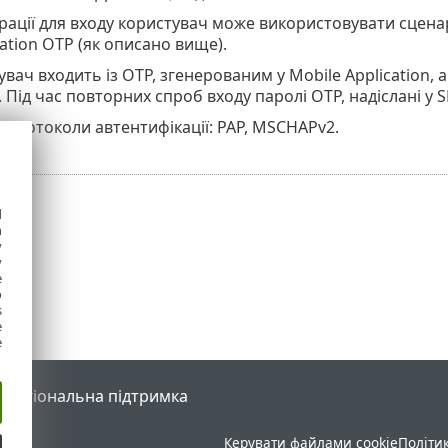
урації для входу користувач може використовувати сцен
cation OTP (як описано вище).
вач входить із OTP, згенерованим у Mobile Application,
 Під час повторних спроб входу паролі OTP, надіслані у
 протоколи автентифікації: PAP, MSCHAPv2.
d
h
y
y
e
o
s
e
e
l
Регіональна підтримка
Керувати файлами cookie
Політи