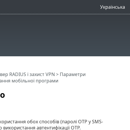
Українська
вер RADIUS і захист VPN
>
Параметри
тання мобільної програми
до
ористання обох способів (паролі OTP у SMS-
но використання автентифікації OTP.