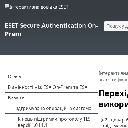
ESET Secure Authentication On-
Prem
Інтерактивна
автентифікац
Перехі
викори
Цей сценарій
повідомлення