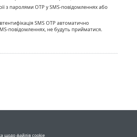
арії з паролями OTP у SMS-повідомленнях або
 автентифікація SMS OTP автоматично
 SMS-повідомленнях, не будуть прийматися.
ка щодо файлів cookie