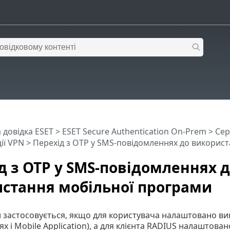
 довідка ESET
>
ESET Secure Authentication On-Prem
>
Сер
ії VPN
> Перехід з OTP у SMS-повідомленнях до викорис
д з OTP у SMS-повідомленнях 
стання мобільної програми
 застосовується, якщо для користувача налаштовано вик
х і Mobile Application), а для клієнта RADIUS налаштова