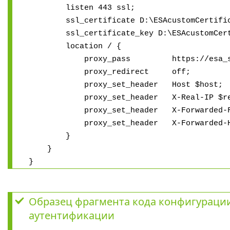
listen 443 ssl;
ssl_certificate D:\ESAcustomCertific
ssl_certificate_key D:\ESAcustomCerti
location / {
proxy_pass https://esa_ser
proxy_redirect off;
proxy_set_header Host $host;
proxy_set_header X-Real-IP $remo
proxy_set_header X-Forwarded-For $p
proxy_set_header X-Forwarded-Host
}
}
}
Образец фрагмента кода конфигураци
аутентификации