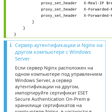
proxy_set_header X-Real-IP $remo
proxy_set_header X-Forwarded-For $p
proxy_set_header X-Forwarded-Host
}
}
}
Сервер аутентификации и Nginx на
другом компьютере с Windows
Server
Если сервер Nginx расположен на
одном компьютере под управлением
Windows Server, а сервер
аутентификации на другом,
импортируйте сертификат ESET
Secure Authentication On-Prem в
хранилище сертификатов на
компьютере Nginx, в частности в