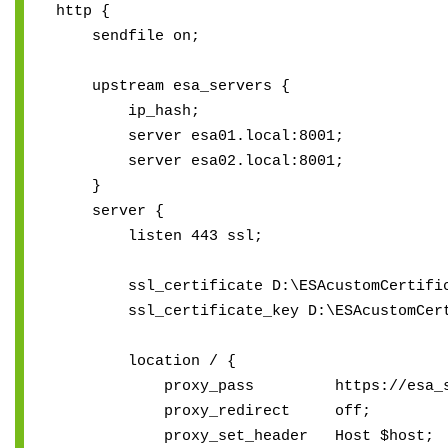
http {
sendfile on;
upstream esa_servers {
ip_hash;
server esa01.local:8001;
server esa02.local:8001;
}
server {
listen 443 ssl;
ssl_certificate D:\ESAcustomCertific
ssl_certificate_key D:\ESAcustomCerti
location / {
proxy_pass https://esa_ser
proxy_redirect off;
proxy_set_header Host $host;