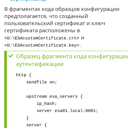
В фрагментах кода образцов конфигурации
предполагается, что созданный
пользовательский сертификат и ключ
сертификата расположены в
«
» и
D:\ESAcustomCertificate.crt
«
».
D:\ESAcustomCertificate.key
Образец фрагмента кода конфигураци
аутентификации
http {
sendfile on;
upstream esa_servers {
ip_hash;
server esa01.local:8001;
}
server {