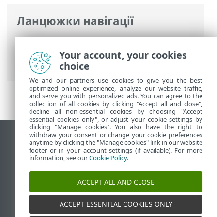
Ланцюжки навігації
Інтерактивна довідка ESET
>
ESET
Parental Control for Android
>
Your account, your cookies
Керування запитами
choice
We and our partners use cookies to give you the best
optimized online experience, analyze our website traffic,
and serve you with personalized ads. You can agree to the
collection of all cookies by clicking "Accept all and close",
decline all non-essential cookies by choosing "Accept
essential cookies only", or adjust your cookie settings by
clicking "Manage cookies". You also have the right to
withdraw your consent or change your cookie preferences
Переглянути повну версію
anytime by clicking the "Manage cookies" link in our website
footer or in your account settings (if available). For more
End of Life
information, see our
Cookie Policy
.
База знань ESET
Форум ESET
ACCEPT ALL AND CLOSE
ESET Status Portal
Регіональна підтримка
ACCEPT ESSENTIAL COOKIES ONLY