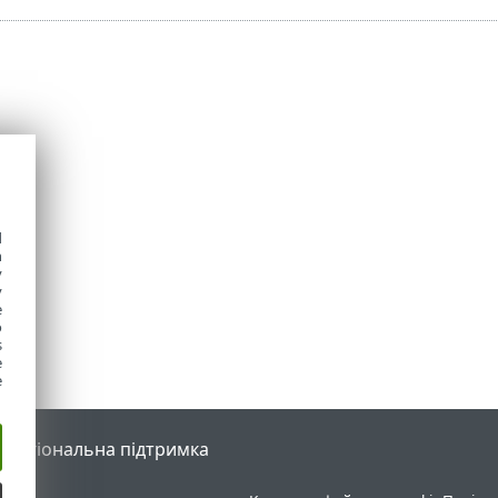
d
h
y
y
e
o
s
e
e
l
Регіональна підтримка