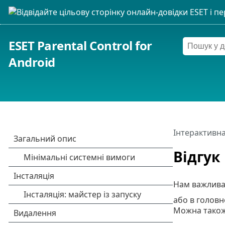
ESET Parental Control for
Android
Інтерактивна
Відгук
Нам важлива 
або в голов
Можна також