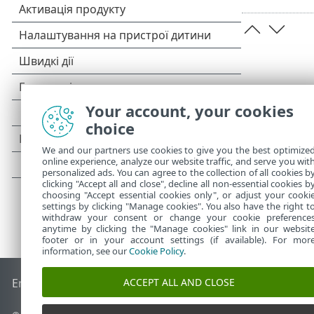
Your account, your cookies
choice
We and our partners use cookies to give you the best optimize
online experience, analyze our website traffic, and serve you wit
personalized ads. You can agree to the collection of all cookies b
clicking "Accept all and close", decline all non-essential cookies b
choosing "Accept essential cookies only", or adjust your cooki
settings by clicking "Manage cookies". You also have the right t
withdraw your consent or change your cookie preference
anytime by clicking the "Manage cookies" link in our websit
footer or in your account settings (if available). For mor
information, see our
Cookie Policy
.
ACCEPT ALL AND CLOSE
End of Life
База знань ESET
Форум ESET
ESET Status Porta