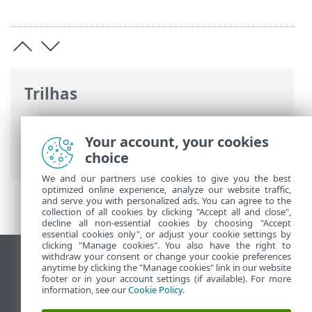
Trilhas
Ajuda on-line ESET
>
ESET Parental
Control for Android
>
Configurações
>
Your account, your cookies
Solicitações
choice
We and our partners use cookies to give you the best
optimized online experience, analyze our website traffic,
and serve you with personalized ads. You can agree to the
collection of all cookies by clicking "Accept all and close",
decline all non-essential cookies by choosing "Accept
essential cookies only", or adjust your cookie settings by
clicking "Manage cookies". You also have the right to
withdraw your consent or change your cookie preferences
Ver site para desktop
anytime by clicking the "Manage cookies" link in our website
footer or in your account settings (if available). For more
End of Life
information, see our
Cookie Policy
.
Base de conhecimento ESET