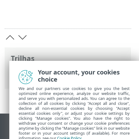
Trilhas
Ajuda on-line ESET
>
ESET Parental
Your account, your cookies
Control for Android
>
Ações rápidas
choice
We and our partners use cookies to give you the best
optimized online experience, analyze our website traffic,
and serve you with personalized ads. You can agree to the
collection of all cookies by clicking "Accept all and close",
decline all non-essential cookies by choosing "Accept
essential cookies only", or adjust your cookie settings by
clicking "Manage cookies". You also have the right to
withdraw your consent or change your cookie preferences
Ver site para desktop
anytime by clicking the "Manage cookies" link in our website
footer or in your account settings (if available). For more
End of Life
information, see our
Cookie Policy
.