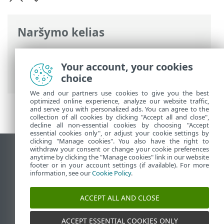
Naršymo kelias
ESET interneto žinynas
>
ESET Parental
Control for Android
>
Vaiko įrenginio
Your account, your cookies
nustatymai
choice
We and our partners use cookies to give you the best
optimized online experience, analyze our website traffic,
and serve you with personalized ads. You can agree to the
collection of all cookies by clicking "Accept all and close",
decline all non-essential cookies by choosing "Accept
essential cookies only", or adjust your cookie settings by
clicking "Manage cookies". You also have the right to
withdraw your consent or change your cookie preferences
Rodyti darbalaukio tinklavietę
anytime by clicking the "Manage cookies" link in our website
footer or in your account settings (if available). For more
End of Life
information, see our
Cookie Policy
.
ESET žinių bazė
ESET forumas
ACCEPT ALL AND CLOSE
ESET Status Portal
Palaikymas regione
ACCEPT ESSENTIAL COOKIES ONLY