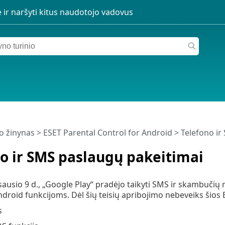
o žinynas
>
ESET Parental Control for Android
>
Telefono ir
o ir SMS paslaugų pakeitimai
ausio 9 d., „Google Play“ pradėjo taikyti SMS ir skambučių 
ndroid funkcijoms. Dėl šių teisių apribojimo nebeveiks šios 
s