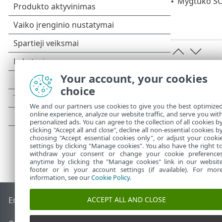
Mygtuko SO
•
Your account, your cookies
choice
We and our partners use cookies to give you the best optimize
online experience, analyze our website traffic, and serve you wit
personalized ads. You can agree to the collection of all cookies b
clicking "Accept all and close", decline all non-essential cookies b
choosing "Accept essential cookies only", or adjust your cooki
settings by clicking "Manage cookies". You also have the right t
withdraw your consent or change your cookie preference
anytime by clicking the "Manage cookies" link in our websit
footer or in your account settings (if available). For mor
information, see our
Cookie Policy
.
ACCEPT ALL AND CLOSE
End of Life
ESET žinių bazė
ESET forumas
ESET Status Port