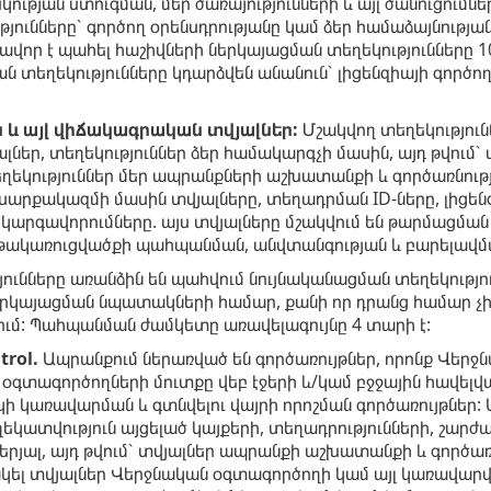
սկության ստուգման, մեր ծառայությունների և այլ ծանուցու
թյունները՝ գործող օրենսդրությանը կամ ձեր համաձայնու
վոր է պահել հաշիվների ներկայացման տեղեկությունները 1
ն տեղեկությունները կդարձվեն անանուն՝ լիցենզիայի գործո
և այլ վիճակագրական տվյալներ:
Մշակվող տեղեկություն
ներ, տեղեկություններ ձեր համակարգչի մասին, այդ թվում՝
ղեկություններ մեր ապրանքների աշխատանքի և գործառնությ
արքակազմի մասին տվյալները, տեղադրման ID-ները, լիցենզ
արգավորումները. այս տվյալները մշակվում են թարմացման և
թակառուցվածքի պահպանման, անվտանգության և բարելավ
յունները առանձին են պահվում նույնականացման տեղեկությո
երկայացման նպատակների համար, քանի որ դրանց համար չ
ում: Պահպանման ժամկետը առավելագույնը 4 տարի է:
trol.
Ապրանքում ներառված են գործառույթներ, որոնք Վերջն
օգտագործողների մուտքը վեբ էջերի և/կամ բջջային հավելվ
 կառավարման և գտնվելու վայրի որոշման գործառույթներ: Ա
ղեկատվություն այցելած կայքերի, տեղադրությունների, շա
րյալ, այդ թվում՝ տվյալներ ապրանքի աշխատանքի և գործառն
կել տվյալներ Վերջնական օգտագործողի կամ այլ կառավարվ