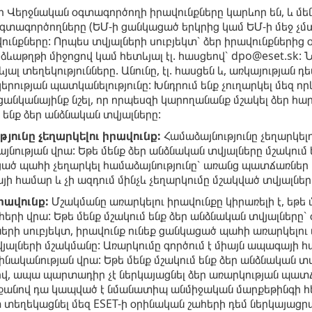
ր Վերջնական օգտագործողի իրավունքները կարևոր են, և մենք
գտագործողները (ԵՄ-ի ցանկացած երկրից կամ ԵՄ-ի մեջ չմտ
ունքները: Որպես տվյալների սուբյեկտ՝ ձեր իրավունքներից 
ձևաթղթի միջոցով կամ հետևյալ էլ. հասցեով՝ dpo@eset.sk
յալ տեղեկությունները. Անունը, էլ. հասցեն և, առկայության
երության պատկանելությունը: Խնդրում ենք չուղարկել մեզ որ
անկանայինք նշել, որ որպեսզի կարողանանք մշակել ձեր հա
ւ ենք ձեր անձնական տվյալները:
յունը չեղարկելու իրավունք:
Համաձայնությունը չեղարկելո
յնության վրա: Եթե մենք ձեր անձնական տվյալները մշակում 
ած պահի չեղարկել համաձայնությունը՝ առանց պատճառներ նշ
ի համար և չի ազդում մինչև չեղարկումը մշակված տվյալներ
րավունք:
Մշակմանը առարկելու իրավունքը կիրառելի է, եթե 
երի վրա: Եթե մենք մշակում ենք ձեր անձնական տվյալները՝
երի սուբյեկտ, իրավունք ունեք ցանկացած պահի առարկելու 
ալների մշակմանը: Առարկումը գործում է միայն ապագայի հ
ինականության վրա: Եթե մենք մշակում ենք ձեր անձնական 
, ապա պարտադիր չէ ներկայացնել ձեր առարկության պատճ
րքանով դա կապված է նմանատիպ անմիջական մարքեթինգի հետ
տեղեկացնել մեզ ESET-ի օրինական շահերի դեմ ներկայացրա