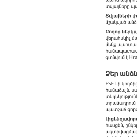
տվյալները պ
Տվյալների 
մշակված անձ
Բողոք ներկա
վերահսկիչ մա
մենք պարտավ
համապատասխա
գտնվում է Hra
Ձեր անձ
ESET-ի կողմի
համաձայն, սա
տեղեկությու
տրամադրում 
պատշաճ գործո
Լիցենզավոր
հասցեն, ընկե
ակտիվացման,