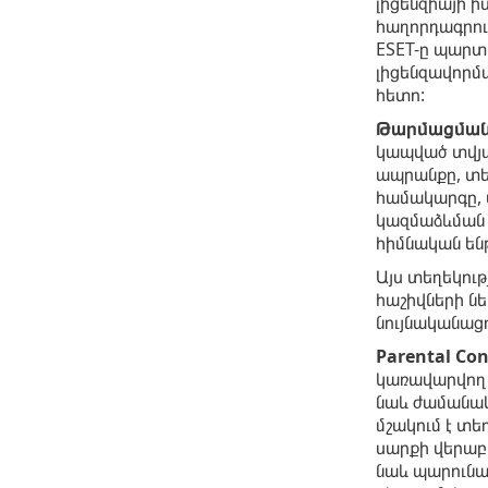
լիցենզիայի ի
հաղորդագրու
ESET-ը պարտա
լիցենզավորմա
հետո:
Թարմացման 
կապված տվյալ
ապրանքը, տե
համակարգը, ս
կազմաձևման կ
հիմնական են
Այս տեղեկութ
հաշիվների ն
նույնականաց
Parental Con
կառավարվող 
նաև ժամանակի
մշակում է տե
սարքի վերաբե
նաև պարունա