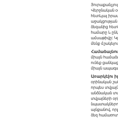
Յուրաքանչյու
Վերջնական օ
հետևյալ իրավ
աջակցության 
ձեզանից հետև
համարը և ընկ
ամսաթիվը: Կց
մենք մշակելո
Համաձայնութ
միայն համաձա
ունեք ցանկաց
միայն ապագայ
Առարկելու ի
օրինական շահ
որպես տվյալն
անձնական տվյ
տվյալների օր
նպատակներով
այնքանով, ո
ձեզ համառոտ 