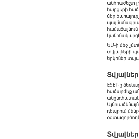
անհրաժեշտ լ
հարցերի համա
մեր ծառայու
պայմանագրայ
համաձայնում
կանոնակարգե
ԵՄ-ի մեջ չմտ
տվյալների պ
երկրներ տվյա
Տվյալներ
ESET-ը ձեռն
համարժեք ան
անընդհատական
Այնուամենայն
դեպքում մեն
օգտագործողնե
Տվյալներ