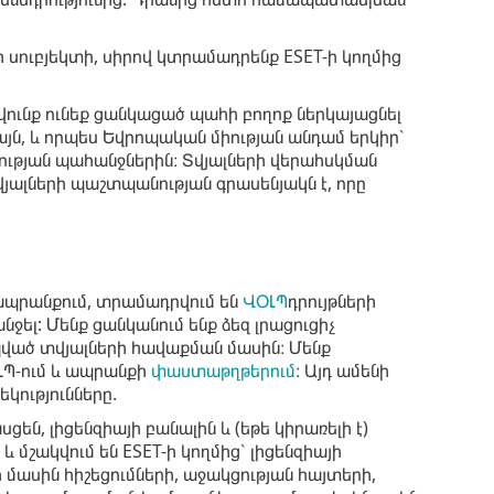
 սուբյեկտի, սիրով կտրամադրենք ESET-ի կողմից
վունք ունեք ցանկացած պահի բողոք ներկայացնել
այն, և որպես Եվրոպական միության անդամ երկիր՝
ության պահանջներին։ Տվյալների վերահսկման
լների պաշտպանության գրասենյակն է, որը
 ապրանքում, տրամադրվում են
ՎՕԼՊ
դրույթների
ջել: Մենք ցանկանում ենք ձեզ լրացուցիչ
պված տվյալների հավաքման մասին։ Մենք
ԼՊ-ում և ապրանքի
փաստաթղթերում
։ Այդ ամենի
կությունները.
ասցեն, լիցենզիայի բանալին և (եթե կիրառելի է)
 մշակվում են ESET-ի կողմից՝ լիցենզիայի
ասին հիշեցումների, աջակցության հայտերի,