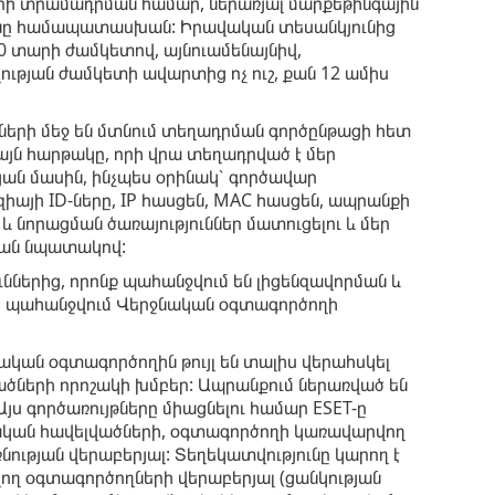
մների տրամադրման համար, ներառյալ մարքեթինգային
թյանը համապատասխան: Իրավական տեսանկյունից
0 տարի ժամկետով, այնուամենայնիվ,
ղության ժամկետի ավարտից ոչ ուշ, քան 12 ամիս
ների մեջ են մտնում տեղադրման գործընթացի հետ
 այն հարթակը, որի վրա տեղադրված է մեր
ան մասին, ինչպես օրինակ՝ գործավար
իայի ID-ները, IP հասցեն, MAC հասցեն, ապրանքի
 նորացման ծառայություններ մատուցելու և մեր
ման նպատակով:
ւններից, որոնք պահանջվում են լիցենզավորման և
ի պահանջվում Վերջնական օգտագործողի
ական օգտագործողին թույլ են տալիս վերահսկել
ածների որոշակի խմբեր: Ապրանքում ներառված են
յս գործառույթները միացնելու համար ESET-ը
րժական հավելվածների, օգտագործողի կառավարվող
ության վերաբերյալ: Տեղեկատվությունը կարող է
ող օգտագործողների վերաբերյալ (ցանկության