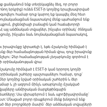
 ցանկանում ենք տեղեկացնել ձեզ, որ բոլոր
նող երկրից) ունեն ESET-ի կողմից երաշխավորված
օգտվելու համար դուք կարող եք կապվել մեզ հետ
: Նույնականացման նպատակով մենք պահանջում ենք
 դեպքում, լիցենզիայի բանալին կամ հաճախորդի
ևէ այլ անձնական տվյալներ, ինչպես օրինակ՝ ծննդյան
րցումը, ինչպես նաև նույնականացման նպատակով,
ւ իրավունքը կիրառելի է, եթե մշակումը հիմնված է
ենք ձեր համաձայնության հիման վրա, դուք իրավունք
ելու: Ձեր համաձայնության չեղարկումը գործում է
ի օրինականության վրա:
մշակումը հիմնված է ESET-ի կամ երրորդ կողմի
 օրինական շահերը պաշտպանելու համար, դուք՝
մեր կողմից նշված օրինական շահերին և ձեր
ամար և չի ազդում մինչև առարկումը մշակված
տվյալները անմիջական մարքեթինգային
առները: Սա վերաբերում է նաև պրոֆիլավորմանը՝
: Մնացած բոլոր դեպքերում մենք խնդրում ենք
ծ ձեր բողոքների մասին՝ ձեր անձնական տվյալների