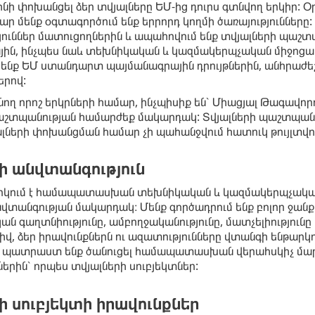
ինի փոխանցել ձեր տվյալները ԵՄ-ից դուրս գտնվող երկիր:
ր մենք օգտագործում ենք երրորդ կողմի ծառայությունները: 
թյուններ մատուցողներին և ապահովում ենք տվյալների 
ին, ինչպես նաև տեխնիկական և կազմակերպչական միջոցառո
 ենք ԵՄ ստանդարտ պայմանագրային դրույթներին, անհրաժեշ
րով:
նող որոշ երկրների համար, ինչպիսիք են՝ Միացյալ Թագավորո
աշտպանության համարժեք մակարդակ: Տվյալների պաշտպանո
լների փոխանցման համար չի պահանջվում հատուկ թույլտվութ
ի անվտանգություն
արկում է համապատասխան տեխնիկական և կազմակերպչական
վտանգության մակարդակ։ Մենք գործադրում ենք բոլոր ջանք
 գաղտնիությունը, ամբողջականությունը, մատչելիությունը և
իվ, ձեր իրավունքներն ու ազատությունները վտանգի ենթար
ք պատրաստ ենք ծանուցել համապատասխան վերահսկիչ մարմ
րին՝ որպես տվյալների սուբյեկտներ:
ի սուբյեկտի իրավունքներ