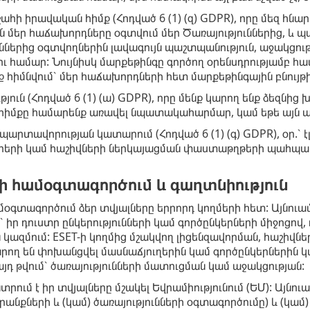
հի իրավական հիմք (Հոդված 6 (1) (զ) GDPR), որը մեզ հնարա
են մեր հաճախորդները օգտվում մեր Ծառայություններից, և պ
ւններից օգտվողներին լավագույն պաշտպանություն, աջակցու
ւ համար: Նույնիսկ մարքեթինգը գործող օրենսդրությամբ հա
ք հիմնվում՝ մեր հաճախորդների հետ մարքեթինգային բնույթ
յուն (Հոդված 6 (1) (ա) GDPR), որը մենք կարող ենք ձեզնից
հիմքը համարենք առավել նպատակահարմար, կամ եթե այն պ
արտավորության կատարում (Հոդված 6 (1) (գ) GDPR), օր.՝ է
երի կամ հաշիվների ներկայացման փաստաթղթերի պահպան
րի համօգտագործում և գաղտնիություն
մօգտագործում ձեր տվյալները երրորդ կողմերի հետ: Այնուամ
 է՝ իր դուստր ընկերությունների կամ գործընկերների միջոցո
 կազմում: ESET-ի կողմից մշակվող լիցենզավորման, հաշիվ
րող են փոխանցվել մասնաճյուղերին կամ գործընկերներին կ
դ թվում՝ ծառայությունների մատուցման կամ աջակցության:
տրում է իր տվյալները մշակել Եվրամիությունում (ԵՄ): Այնու
րանքների և (կամ) ծառայությունների օգտագործումը) և (կամ)