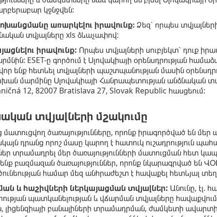
արբերաբար կջնջվեն:
փոխանցմանը առարկելու իրավունք։
Ձեզ՝ որպես տվյալների
նական տվյալները xls ձևաչափով:
յացնելու իրավունք:
Որպես տվյալների սուբյեկտ՝ դուք իրա
րմնին: ESET-ը գործում է Սլովակիայի օրենսդրության համաձ
որ ենք հետևել տվյալների պաշտպանության մասին օրենսդր
ն մարմինը Սլովակիայի Հանրապետության անձնական տվյա
ničná 12, 82007 Bratislava 27, Slovak Republic հասցեում:
նական տվյալների մշակումը
ց մատուցվող ծառայությունները, որոնք իրագործված են մեր
կայն դրանց որոշ մասը կարող է հատուկ ուշադրություն պահան
ններ տրամադրել մեր ծառայությունների մատուցման հետ կա
ենք բազմազան ծառայություններ, որոնք նկարագրված են ՎՕ
ւնեության համար մեզ անհրաժեշտ է հավաքել հետևյալ տեղե
ման և հաշիվների ներկայացման տվյալներ:
Անունը, էլ. հ
րության պատկանելության և վճարման տվյալները հավաքվում և
 լիցենզիայի բանալիների տրամադրման, ժամկետի ավարտի մ