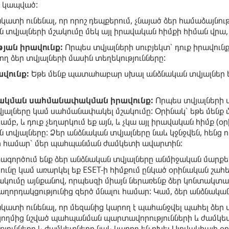
 կապված:
նկատի ունենալ, որ որոշ դեպքերում, չնայած ձեր համաձայնու
ն տվյալների մշակումը մեկ այլ իրավական հիմքի հիման վր
թյան իրավունք:
Որպես տվյալների սուբյեկտ՝ դուք իրավու
ղ ձեր տվյալների մասին տեղեկությունները:
ավունք:
Եթե մենք պատահաբար սխալ անձնական տվյալներ ենք 
մշակման սահմանափակման իրավունք:
Որպես տվյալների սո
ալները կամ սահմանափակել մշակումը: Օրինակ՝ եթե մենք մ
ամբ, և դուք չեղարկում եք այն, և չկա այլ իրավական հիմք (
 տվյալները: Ձեր անձնական տվյալները նաև կջնջվեն, հենց 
 համար՝ մեր պահպանման ժամկետի ավարտին:
ագործում ենք ձեր անձնական տվյալները անմիջական մարքեթ
ունը կամ առարկել եք ESET-ի հիմքում ընկած օրինական շա
ակումը այնքանով, որպեսզի միայն ներառենք ձեր կոնտակտայի
ղորդակցությունից զերծ մնալու համար: Կամ, ձեր անձնական
նկատի ունենալ, որ մեզանից կարող է պահանջվել պահել ձեր 
կողմից նշված պահպանման պարտավորությունների և ժամկ
յունները և ժամկետները նաև կարող են բխել Սլովակիայի 