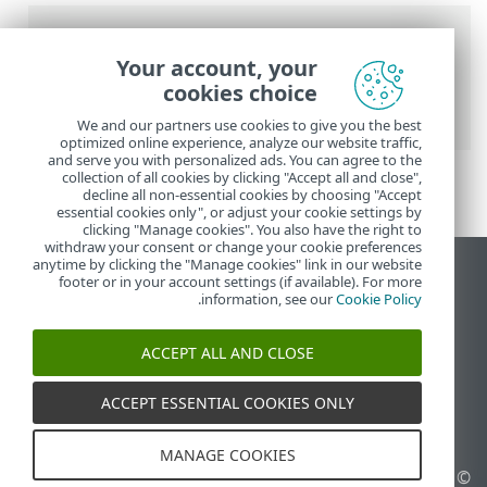
נתיב
Your account, your
העזרה המקוונת של ESET
>
ESET Parental
cookies choice
Control for Android
>
הסרה
We and our partners use cookies to give you the best
optimized online experience, analyze our website traffic,
and serve you with personalized ads. You can agree to the
collection of all cookies by clicking "Accept all and close",
decline all non-essential cookies by choosing "Accept
essential cookies only", or adjust your cookie settings by
clicking "Manage cookies". You also have the right to
withdraw your consent or change your cookie preferences
anytime by clicking the "Manage cookies" link in our website
הצג את האתר למחשב
footer or in your account settings (if available). For more
.
information, see our
Cookie Policy
End of Life
מאגר הידע של ESET
ACCEPT ALL AND CLOSE
הפורום של ESET
ESET Status Portal
ACCEPT ESSENTIAL COOKIES ONLY
תמיכה אזורית
MANAGE COOKIES
©
2026-1992
ESET, spol. s
ניהול קובצי Cookie