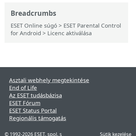
Breadcrumbs
ESET Online súgó
>
ESET Parental Control
for Android
>
Licenc aktiválása
Asztali webhely megtekintése
End of Life
Az ESET tudásbázisa
ESET Fórum
ESET Status Portal
Regionális támogatás
©
1992-2026
ESET, spol. s
Sütik kezelése