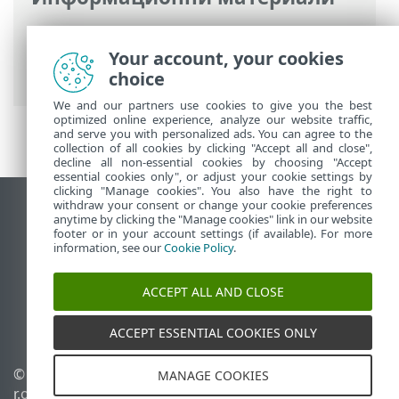
Онлайн помощ на ESET
>
ESET Online
Scanner
>
Програма за подобряване на
Your account, your cookies
работата на клиентите
choice
We and our partners use cookies to give you the best
optimized online experience, analyze our website traffic,
and serve you with personalized ads. You can agree to the
collection of all cookies by clicking "Accept all and close",
decline all non-essential cookies by choosing "Accept
essential cookies only", or adjust your cookie settings by
clicking "Manage cookies". You also have the right to
withdraw your consent or change your cookie preferences
Преглед на настолна версия на сайт
anytime by clicking the "Manage cookies" link in our website
footer or in your account settings (if available). For more
End of Life
information, see our
Cookie Policy
.
База със знания на ESET
Форум на ESET
ACCEPT ALL AND CLOSE
ESET Status Portal
Регионална поддръжка
ACCEPT ESSENTIAL COOKIES ONLY
© 1992 - 2026 ESET, spol. s
Управление на
MANAGE COOKIES
r.o. – всички права
бисквитките