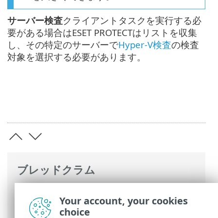
サーバー検査
クライアントタスクを実行する必
要がある場合はESET PROTECTはリストを収集
し、その特定のサーバーで
Hyper-V検査
の検査
対象を選択する必要があります。
ブレッドクラム
ESETオンラインヘルプ
>
ESET Mail
Your account, your cookies
Security
>
詳細設定
>
検査
> ESET管理コン
choice
ソールサーバーの検査対象