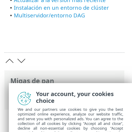
•
Instalación en un entorno de clúster
•
Multiservidor/entorno DAG
•
Migas de pan
Ayuda en línea de ESET
>
ESET Mail
Your account, your cookies
Security
>
Instalar / Actualizar
choice
We and our partners use cookies to give you the best
optimized online experience, analyze our website traffic,
and serve you with personalized ads. You can agree to the
collection of all cookies by clicking "Accept all and close",
decline all non-essential cookies by choosing "Accept