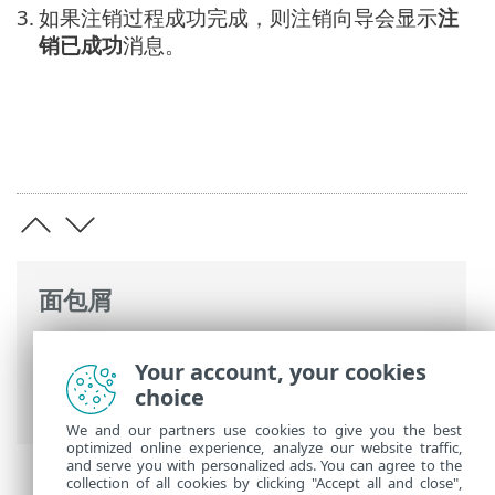
3.
如果注销过程成功完成，则注销向导会显示
注
销已成功
消息。
面包屑
ESET 联机帮助
>
ESET Mail Security
>
使用
Your account, your cookies
ESET Mail Security
>
Microsoft 365 邮箱扫
choice
描向导
> 注销 ESET Mail Security 扫描程序
We and our partners use cookies to give you the best
optimized online experience, analyze our website traffic,
and serve you with personalized ads. You can agree to the
collection of all cookies by clicking "Accept all and close",