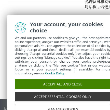
允许从可移动
对话框，请选
应用程序更
Your account, your cookies
暂停特定更新配
choice
是，建议您尽
We and our partners use cookies to give you the best optimize
自动更
online experience, analyze our website traffic, and serve you wit
动服务
personalized ads. You can agree to the collection of all cookies b
clicking "Accept all and close", decline all non-essential cookies b
choosing "Accept essential cookies only", or adjust your cooki
settings by clicking "Manage cookies". You also have the right t
withdraw your consent or change your cookie preference
anytime by clicking the "Manage cookies" link in our websit
footer or in your account settings (if available). For mor
information, see our
Cookie Policy
.
ACCEPT ALL AND CLOSE
ACCEPT ESSENTIAL COOKIES ONLY
End of Life
ESET 知识库
ESET 论坛
ESET Status Portal
区域支
MANAGE COOKIES