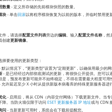
照数量
- 定义所存储的先前模块快照的数量。
模块
- 单击
回滚
以将程序模块恢复为以前的版本，并临时禁用更
文件，请选择
配置文件列表
旁边的
编辑
。输入
配置文件名称
，然
或创建
更新镜像
。
选择要使用的更新类型：
- 默认情况下，“更新类型”设置为“定期更新”，以确保用最少的网
新
- 是已经经过内部彻底测试的更新，将很快公开提供。您可以
但是，预发布更新可能并不始终稳定，不得在需要最大程度可用
- 允许延迟至少 X 小时从提供新版本病毒库的特殊更新服务器
优化
- 启用后，将从 CDN（内容交付网络）下载更新文件。当专
下降。当防火墙仅限于访问
ESET 更新服务器 IP 地址
或与 CD
询问
- 当新更新可用时，系统会在下载前提醒您。