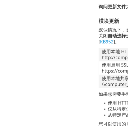
询问更新文件大
模块更新
默认情况下，
关闭
自动选择
[
KB952
]。
使用本地 H
http://comp
使用启用 S
https://com
使用本地共
\\computer_
如果您需要手
使用 HTT
•
仅从特定
•
从特定产
•
您可以使用的 