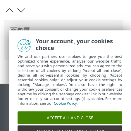
面包屑
Your account, your cookies
ESET 联机帮助
>
ESET Mail Security
>
高级
choice
设置
>
邮件隔离
> 本地隔离
We and our partners use cookies to give you the best
optimized online experience, analyze our website traffic,
and serve you with personalized ads. You can agree to the
collection of all cookies by clicking "Accept all and close",
decline all non-essential cookies by choosing "Accept
essential cookies only", or adjust your cookie settings by
clicking "Manage cookies". You also have the right to
withdraw your consent or change your cookie preferences
anytime by clicking the "Manage cookies" link in our website
查看桌面站点
footer or in your account settings (if available). For more
End of Life
information, see our
Cookie Policy
.
ESET 知识库
ACCEPT ALL AND CLOSE
ESET 论坛
ESET Status Portal