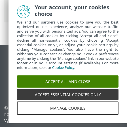
vzdálenou správu
> Dočasná změna
Your account, your cookies
nastavení
choice
We and our partners use cookies to give you the best
optimized online experience, analyze our website traffic,
and serve you with personalized ads. You can agree to the
collection of all cookies by clicking "Accept all and close",
decline all non-essential cookies by choosing "Accept
essential cookies only", or adjust your cookie settings by
clicking "Manage cookies". You also have the right to
withdraw your consent or change your cookie preferences
Zobrazit verzi pro počítač
anytime by clicking the "Manage cookies" link in our website
footer or in your account settings (if available). For more
End of Life
information, see our
Cookie Policy
.
ESET Databáze znalostí
ESET Forum
ACCEPT ALL AND CLOSE
ESET Status Portal
Regionální podpora
ACCEPT ESSENTIAL COOKIES ONLY
© 1992 - 2026 ESET, spol. s
Spravovat cookies
MANAGE COOKIES
r.o. - Všechna práva
Zásady používání souborů
vyhrazena.
cookies