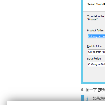
6.
按一下
[安
如果您
端執行