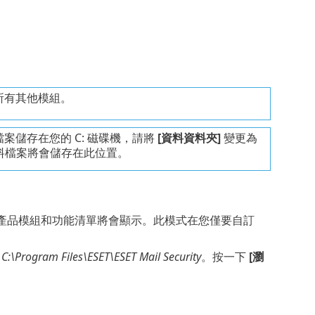
所有其他模組。
案儲存在您的 C: 磁碟機，請將
[資料資料夾]
變更為
y 資料檔案將會儲存在此位置。
安裝時，產品模組和功能清單將會顯示。此模式在您僅要自訂
到
C:\Program Files\ESET\ESET Mail Security
。按一下
[瀏