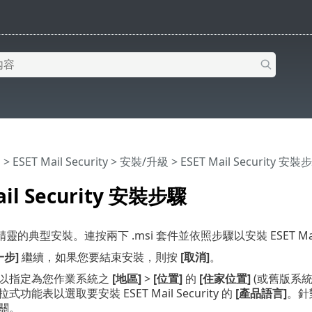
明
>
ESET Mail Security
>
安裝/升級
> ESET Mail Security 安裝
ail Security 安裝步驟
的典型安裝。連按兩下 .msi 套件並依照步驟以安裝 ESET Mail S
一步]
繼續，如果您要結束安裝，則按
[取消]
。
以指定為您作業系統之
[地區]
>
[位置]
的
[住家位置]
(或舊版系
功能表以選取要安裝 ESET Mail Security 的
[產品語言]
。針對
關。