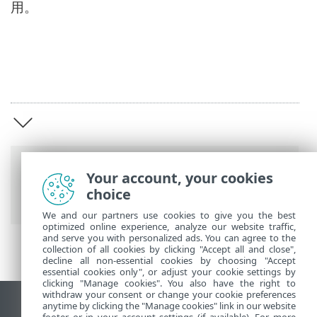
用。
麵包屑
Your account, your cookies
choice
ESET 線上說明
>
ESET Mail Security
>
概觀
We and our partners use cookies to give you the best
optimized online experience, analyze our website traffic,
and serve you with personalized ads. You can agree to the
collection of all cookies by clicking "Accept all and close",
decline all non-essential cookies by choosing "Accept
essential cookies only", or adjust your cookie settings by
clicking "Manage cookies". You also have the right to
withdraw your consent or change your cookie preferences
anytime by clicking the "Manage cookies" link in our website
檢視桌面網站