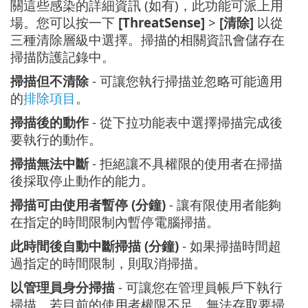
關這些感染的詳細資訊 (如有)，此功能可派上用
場。您可以按一下
[ThreatSense]
>
[清除]
以從
三種清除層級中選擇。掃描的相關資訊會儲存在
掃描防護記錄中。
掃描但不清除
- 可讓您執行掃描並忽略可能適用
的
排除項目
。
掃描後的動作
- 從下拉功能表中選擇掃描完成後
要執行的動作。
掃描無法中斷
- 拒絕讓不具權限的使用者在掃描
後採取停止動作的能力。
掃描可由使用者暫停 (分鐘)
- 讓有限使用者能夠
在指定的時間限制內暫停電腦掃描。
此時間後自動中斷掃描 (分鐘)
- 如果掃描時間超
過指定的時間限制，則取消掃描。
以管理員身分掃描
- 可讓您在管理員帳戶下執行
掃描。若目前的使用者權限不足，無法存取要掃