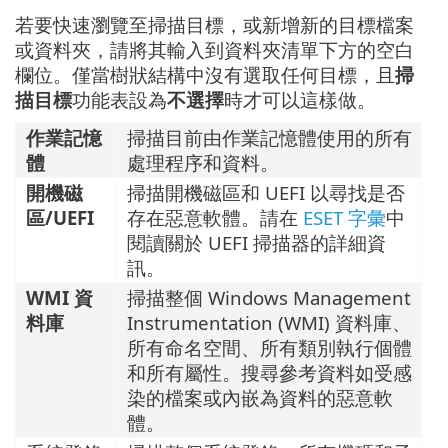
若要快速瀏覽至掃描目標，或新增新的目標檔案
或資料夾，請將其輸入到資料夾清單下方的空白
欄位。僅當樹狀結構中沒有選取任何目標，且
掃
描目標
功能表設為
不選擇
時才可以這樣做。
作業記憶
掃描目前由作業記憶體使用的所有
體
處理程序和資料。
開機磁
掃描開機磁區和 UEFI 以尋找是否
區/UEFI
存在惡意軟體。請在
ESET 字彙
中
閱讀關於 UEFI 掃描器的詳細資
訊。
WMI 資
掃描整個 Windows Management
料庫
Instrumentation (WMI) 資料庫、
所有命名空間、所有類別執行個體
和所有屬性。搜尋參考資料如受感
染的檔案或內嵌為資料的惡意軟
體。