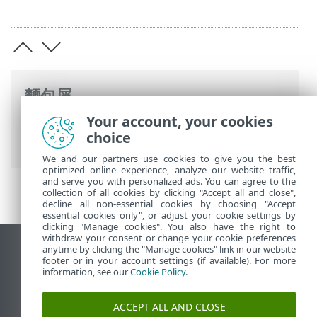
麵包屑
Your account, your cookies
ESET 線上說明
>
ESET Mail Security
>
使用
choice
ESET Mail Security
> 郵件隔離區
We and our partners use cookies to give you the best
optimized online experience, analyze our website traffic,
and serve you with personalized ads. You can agree to the
collection of all cookies by clicking "Accept all and close",
decline all non-essential cookies by choosing "Accept
essential cookies only", or adjust your cookie settings by
clicking "Manage cookies". You also have the right to
withdraw your consent or change your cookie preferences
anytime by clicking the "Manage cookies" link in our website
檢視桌面網站
footer or in your account settings (if available). For more
End of Life
information, see our
Cookie Policy
.
ESET 知識庫
ACCEPT ALL AND CLOSE
ESET 論壇