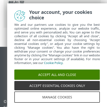
麵包屑
Your account, your cookies
ESET 線上說明
>
ESET Mail Security
>
使用
choice
ESET Mail Security
> 掃描
We and our partners use cookies to give you the best
optimized online experience, analyze our website traffic,
and serve you with personalized ads. You can agree to the
collection of all cookies by clicking "Accept all and close",
decline all non-essential cookies by choosing "Accept
essential cookies only", or adjust your cookie settings by
clicking "Manage cookies". You also have the right to
withdraw your consent or change your cookie preferences
anytime by clicking the "Manage cookies" link in our website
檢視桌面網站
footer or in your account settings (if available). For more
End of Life
information, see our
Cookie Policy
.
ESET 知識庫
ACCEPT ALL AND CLOSE
ESET 論壇
ESET Status Portal
ACCEPT ESSENTIAL COOKIES ONLY
地區設定
MANAGE COOKIES
© 1992 - 2025 ESET, spol. s
管理 Cookie
r.o. - 保留所有權利。