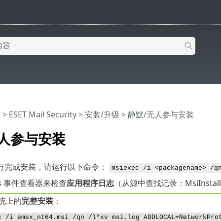
助
>
ESET Mail Security
>
安装/升级
> 静默/无人参与安装
无人参与安装
行完成安装，请运行以下命令：
msiexec /i <packagename> /q
ws 事件查看器来检查
应用程序日志
（从源中查找记录：MsiInst
系统上的
完整安装
：
c /i emsx_nt64.msi /qn /l*xv msi.log ADDLOCAL=NetworkPro