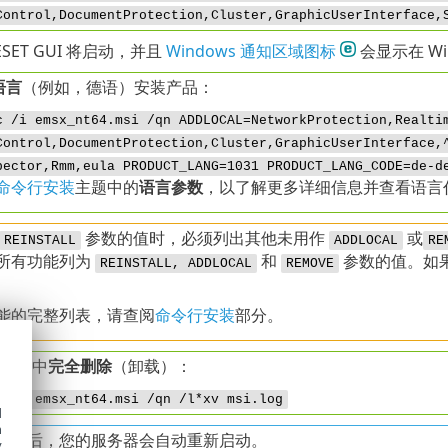
Control,DocumentProtection,Cluster,GraphicUserInterface,
ET GUI 将启动，并且
Windows 通知区域图标
会显示在 Wi
语言
（例如，德语）安装产品：
c /i emsx_nt64.msi /qn ADDLOCAL=NetworkProtection,Realti
Control,DocumentProtection,Cluster,GraphicUserInterface,
pector,Rmm,eula PRODUCT_LANG=1031 PRODUCT_LANG_CODE=de-d
命令行安装
主题中的
语言参数
，以了解更多详细信息并查看语言
参数的值时，必须列出其他未用作
或
REINSTALL
ADDLOCAL
RE
所有功能列为
和
参数的值。如
REINSTALL, ADDLOCAL
REMOVE
能的完整列表，请查阅
命令行安装
部分。
 位系统中
完全删除
（卸载）：
c /x emsx_nt64.msi /qn /l*xv msi.log
d
h
成功后，您的服务器会自动重新启动。
y