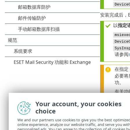
Device
安装完成后，ES
以
指定
msiexe
Device
SysIns
请参阅
在指定
必要将
功。
有关功
Your account, your cookies
从 64
choice
msiexe
We and our partners use cookies to give you the best optimize
online experience, analyze our website traffic, and serve you wit
在卸载
personalized ads. You can agree to the collection of all cookies b