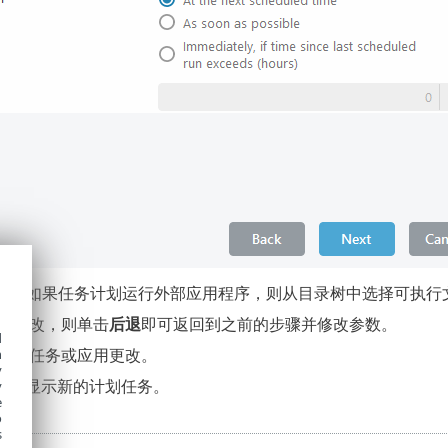
序
- 如果任务计划运行外部应用程序，则从目录树中选择可执行
行更改，则单击
后退
即可返回到之前的步骤并修改参数。
d
创建任务或应用更改。
h
y
中将显示新的计划任务。
y
e
o
s