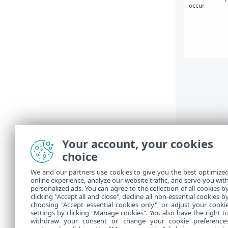
Your account, your cookies
6.
运行应用程
choice
7.
如果需要进
We and our partners use cookies to give you the best optimize
8.
单击
完成
以
online experience, analyze our website traffic, and serve you wit
personalized ads. You can agree to the collection of all cookies b
计划任务视图
clicking "Accept all and close", decline all non-essential cookies b
choosing "Accept essential cookies only", or adjust your cooki
settings by clicking "Manage cookies". You also have the right t
withdraw your consent or change your cookie preference