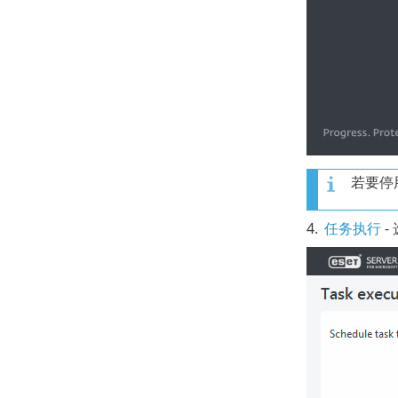
若要停
4.
任务执行
-